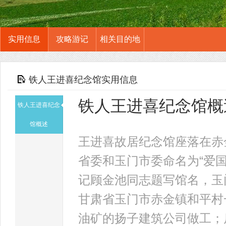
实用信息
攻略游记
相关目的地
铁人王进喜纪念馆实用信息
铁人王进喜纪念馆概
铁人王进喜纪念
馆概述
王进喜故居纪念馆座落在赤金
省委和玉门市委命名为“爱
记顾金池同志题写馆名，玉
甘肃省玉门市赤金镇和平村
油矿的扬子建筑公司做工；