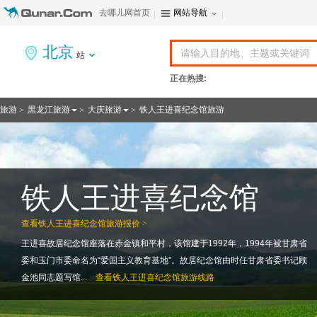
去哪儿网首页
网站导航
北京
站
正在热搜:
旅游
黑龙江旅游
大庆旅游
铁人王进喜纪念馆旅游
>
>
>
铁人王进喜纪念馆
查看
铁人王进喜纪念馆旅游报价 >
王进喜故居纪念馆座落在赤金镇和平村，该馆建于1992年，1994年被甘肃省
委和玉门市委命名为“爱国主义教育基地”。故居纪念馆由时任甘肃省委书记顾
金池同志题写馆...
查看
铁人王进喜纪念馆旅游线路