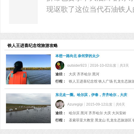
现讴歌了这位当代石油铁人
铁人王进喜纪念馆旅游攻略
本想一路向北 奈何穿的太少
outsider923
2016-10-02出发
共3天
途径：
大庆 齐齐哈尔 黑河
行程：
铁人王进喜纪念馆 铁人广场 扎龙生态旅游
东北走一圈。哈尔滨，伊春，齐齐哈尔，大庆
Azuregigi
2015-09-12出发
共6天
途径：
哈尔滨 黑河 齐齐哈尔 大庆 大兴安岭
行程：
圣索菲亚大教堂 黑龙山 扎龙生态旅游区