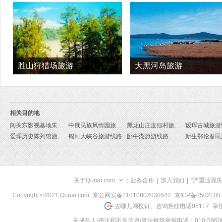
游
胜山狩猎场旅游
大黑河岛旅游
相关目的地
闯关东影视基地朱家大院旅游线路
中俄民族风情园旅游线路
黑龙山庄度假村旅游线路
瑷珲古城旅游
爱珲历史陈列馆旅游线路
锦河大峡谷旅游线路
卧牛湖旅游线路
关于Qunar.com
|
业务合作
|
加入我们
|
"严重违规
Copyright ©2021 Qunar.com
京公网安备11010802030542
京ICP备050210
去哪儿网投诉、咨询热线电话95117
举报
未成年人/违法和不良信息/算法推荐举报电话：010-59606