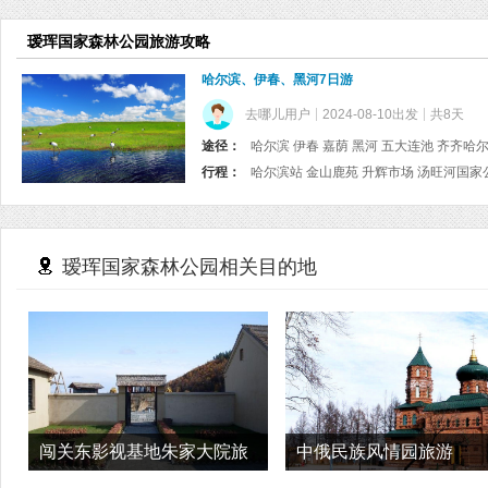
瑷珲国家森林公园旅游攻略
哈尔滨、伊春、黑河7日游
去哪儿用户
2024-08-10出发
共8天
途径：
哈尔滨 伊春 嘉荫 黑河 五大连池 齐齐哈
行程：
瑷珲国家森林公园相关目的地
闯关东影视基地朱家大院旅
中俄民族风情园旅游