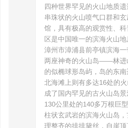
四种世界罕见的火山地质遗
串珠状的火山喷气口群和玄
馆，具有极高的观赏性、科
区是中国唯一的滨海火山地
漳州市漳浦县前亭镇滨海一
两座神奇的火山岛――林进
的似椭球形岛屿，岛的东南
北海滩上则有多达16处的
成了国内罕见的古火山岛景
130公里处的140多万根
柱状玄武岩的滨海火山岛，
理整齐的排排黛丝，自崖顶