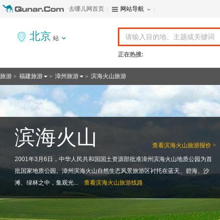
去哪儿网首页
网站导航
北京
站
正在热搜:
旅游
福建旅游
漳州旅游
滨海火山旅游
>
>
>
滨海火山
查看
滨海火山旅游报价 >
2001年3月6日，中华人民共和国国土资源部批准漳州滨海火山地质公园为首
批国家地质公园。漳州滨海火山自然生态风景旅游区衬托在蓝天、碧海、沙
滩、绿林之中，集观光...
查看
滨海火山旅游线路