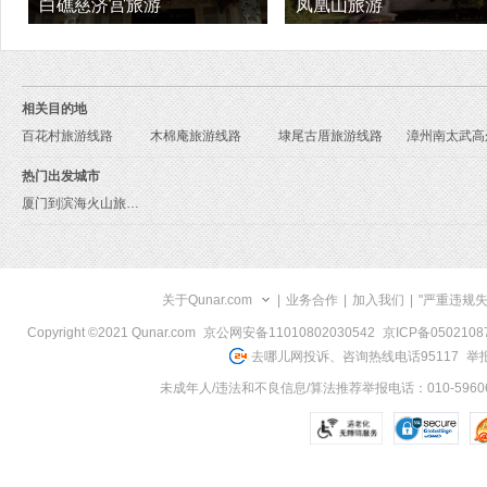
白礁慈济宫旅游
凤凰山旅游
相关目的地
百花村旅游线路
木棉庵旅游线路
埭尾古厝旅游线路
热门出发城市
厦门到滨海火山旅游报价
关于Qunar.com
|
业务合作
|
加入我们
|
"严重违规
Copyright ©2021 Qunar.com
京公网安备11010802030542
京ICP备050210
去哪儿网投诉、咨询热线电话95117
举报
未成年人/违法和不良信息/算法推荐举报电话：010-59606