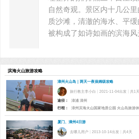
自然奇观。景区内十几公里
质沙滩，清澈的海水、平缓
被构成了如诗如画的滨海风
滨海火山旅游攻略
漳州火山岛｜两天一夜保姆级攻略
旅行教主李小白
2021-11-04出发
共1
途径：
漳浦 漳州
行程：
漳州滨海火山国家地质公园 火山岛旅游
厦门、漳州4日游
去哪儿用户
2013-10-14出发
共4天