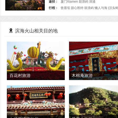
途径：
厦门Xiamen 鼓浪屿 漳浦
行程：
曾厝垵 甜心凯特 鼓浪屿 懒人与海 (沃头
滨海火山相关目的地
百花村旅游
木棉庵旅游