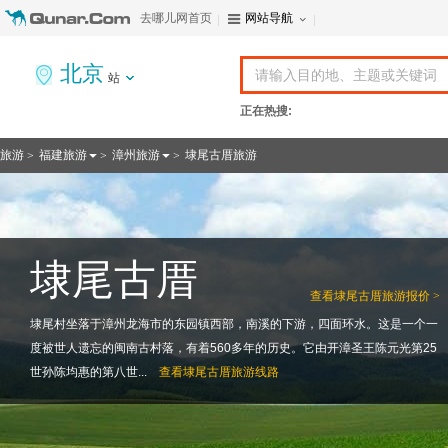
去哪儿网首页
网站导航
北京
站
正在热搜:
旅游
福建旅游
漳州旅游
埭尾古厝旅游
>
>
>
埭尾古厝
查看
埭尾古厝旅游报价 >
埭尾村坐落于漳州龙海市的东园镇西部，南溪的下游，四面环水。这是一个一
度被世人遗忘的闽南古村落，有着560多年的历史。它由开漳圣王陈元光第25
世孙陈均惠的第八世...
查看
埭尾古厝旅游线路