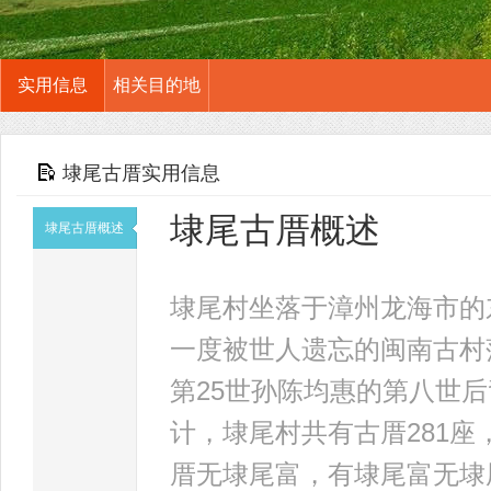
实用信息
相关目的地
埭尾古厝实用信息
埭尾古厝概述
埭尾古厝概述
埭尾村坐落于漳州龙海市的
一度被世人遗忘的闽南古村
第25世孙陈均惠的第八世
计，埭尾村共有古厝281座
厝无埭尾富，有埭尾富无埭