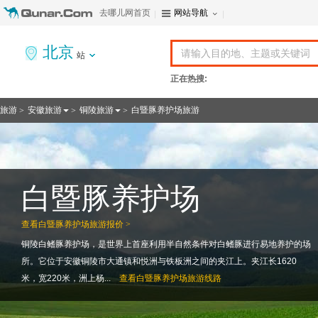
去哪儿网首页
网站导航
北京
站
正在热搜:
旅游
安徽旅游
铜陵旅游
白暨豚养护场旅游
>
>
>
白暨豚养护场
查看
白暨豚养护场旅游报价 >
铜陵白鳍豚养护场，是世界上首座利用半自然条件对白鳍豚进行易地养护的场
所。它位于安徽铜陵市大通镇和悦洲与铁板洲之间的夹江上。夹江长1620
米，宽220米，洲上杨...
查看
白暨豚养护场旅游线路