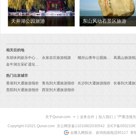
天井湖公园旅游
东山风动石景区旅游
相关目的地
东胡休闲娱乐中心旅游线路
永泉农庄旅游线路
螺丝山青年公园旅游线路
凤凰山旅游线
金牛洞古采矿遗址旅游线路
热门出发城市
香港到大通旅游报价
青岛到大通旅游报价
长沙到大通旅游报价
长春到大通旅
贵阳到大通旅游报价
西安到大通旅游报价
关于Qunar.com
|
业务合作
|
加入我们
|
"严重违规
Copyright ©2021 Qunar.com
京公网安备11010802030542
京ICP备050210
去哪儿网投诉、咨询热线电话95117
举报