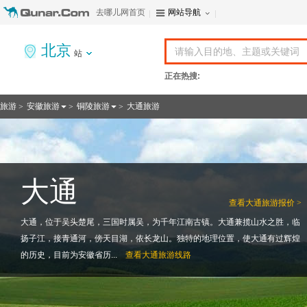
去哪儿网首页
网站导航
北京
站
正在热搜:
旅游
安徽旅游
铜陵旅游
大通旅游
>
>
>
大通
查看
大通旅游报价 >
大通，位于吴头楚尾，三国时属吴，为千年江南古镇。大通兼揽山水之胜，临
扬子江，接青通河，傍天目湖，依长龙山。独特的地理位置，使大通有过辉煌
的历史，目前为安徽省历...
查看
大通旅游线路