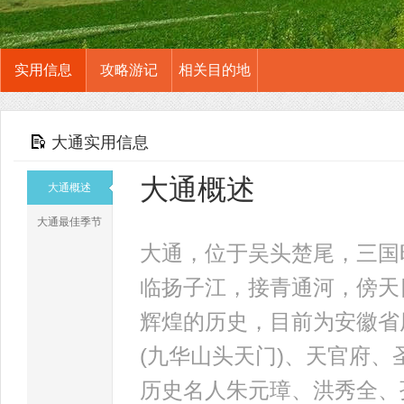
实用信息
攻略游记
相关目的地
大通实用信息
大通概述
大通概述
大通最佳季节
大通，位于吴头楚尾，三国
临扬子江，接青通河，傍天
辉煌的历史，目前为安徽省
(九华山头天门)、天官府
历史名人朱元璋、洪秀全、