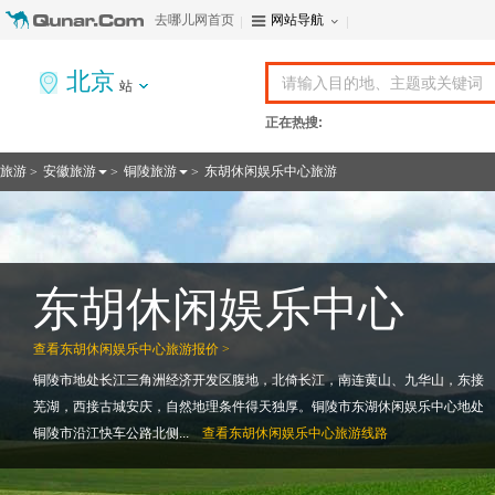
去哪儿网首页
网站导航
北京
站
正在热搜:
旅游
安徽旅游
铜陵旅游
东胡休闲娱乐中心旅游
>
>
>
东胡休闲娱乐中心
查看
东胡休闲娱乐中心旅游报价 >
铜陵市地处长江三角洲经济开发区腹地，北倚长江，南连黄山、九华山，东接
芜湖，西接古城安庆，自然地理条件得天独厚。铜陵市东湖休闲娱乐中心地处
铜陵市沿江快车公路北侧...
查看
东胡休闲娱乐中心旅游线路