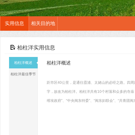
实用信息
相关目的地
柏柱洋实用信息
柏柱洋概述
柏柱洋概述
柏柱洋最佳季节
距市区40公里，是通往霞浦、太姥山的必经之路。四周
字，故改为柏柱洋。柏柱洋共有10个村落和众多的寺
维埃政府”、“中央闽东特委”、“闽东妇联会”、“共青团闽