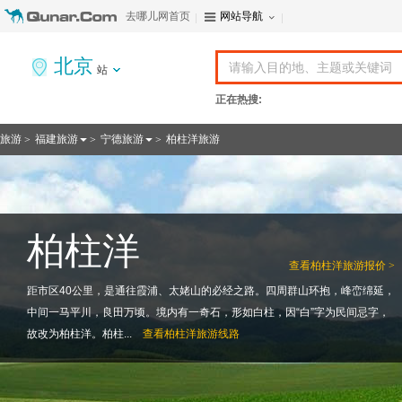
去哪儿网首页
网站导航
北京
站
正在热搜:
旅游
福建旅游
宁德旅游
柏柱洋旅游
>
>
>
柏柱洋
查看
柏柱洋旅游报价 >
距市区40公里，是通往霞浦、太姥山的必经之路。四周群山环抱，峰峦绵延，
中间一马平川，良田万顷。境内有一奇石，形如白柱，因“白”字为民间忌字，
故改为柏柱洋。柏柱...
查看
柏柱洋旅游线路