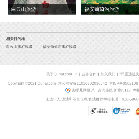
白云山旅游
福安葡萄沟旅游
相关目的地
白云山旅游线路
福安葡萄沟旅游线路
关于Qunar.com
|
业务合作
|
加入我们
|
"严重违规
Copyright ©2021 Qunar.com
京公网安备11010802030542
京ICP备050210
去哪儿网投诉、咨询热线电话95117
举报
未成年人/违法和不良信息/算法推荐举报电话：010-59606