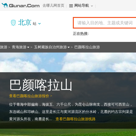
去哪儿网首页
网站导航
北京
站
正在热搜:
旅游
青海旅游
玉树藏族自治州旅游
巴颜喀拉山旅游
>
>
>
巴颜喀拉山
查看
巴颜喀拉山旅游报价 >
位于青海中部偏南，海拔五、六千公尺，为昆仑山脉南支，西接可可西里山，
东连岷山和邛峡山。这里是长江与黄河源流区的分水岭，北麓的约古宗列渠是
黄河源头所在，南麓是长...
查看
巴颜喀拉山旅游线路