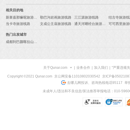
相关目的地
新寨嘉那嘛呢旅游线路
勒巴沟岩画旅游线路
三江源旅游线路
结古寺旅游线
当卡寺旅游线路
文成公主庙旅游线路
通天河晒经台旅游线路
可可西里旅游
热门出发城市
成都到巴颜喀拉山旅游报价
关于Qunar.com
|
业务合作
|
加入我们
|
"严重违规
Copyright ©2021 Qunar.com
京公网安备11010802030542
京ICP备050210
去哪儿网投诉、咨询热线电话95117
举报
未成年人/违法和不良信息/算法推荐举报电话：010-59606