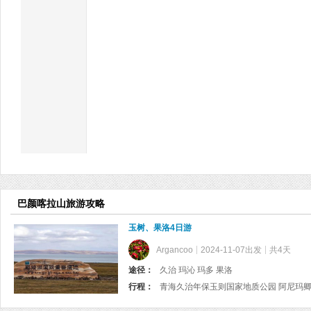
巴颜喀拉山旅游攻略
玉树、果洛4日游
Argancoo
2024-11-07出发
共4天
途径：
久治 玛沁 玛多 果洛
行程：
青海久治年保玉则国家地质公园 阿尼玛卿山