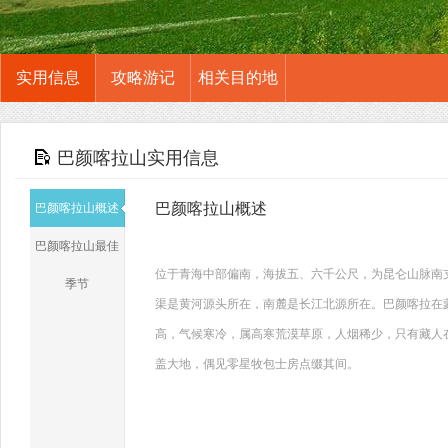
实用信息
攻略游记
相关目的地
巴颜喀拉山实用信息
巴颜喀拉山概述
巴颜喀拉山概述
巴颜喀拉山最佳
位于青海中部偏南，海拔五、六千公尺，为昆仑山脉南
季节
渠是黄河源头所在，南麓是长江北源所在。巴颜喀拉在蒙
高，气候寒冷，属高寒荒漠草原，人烟稀少，只有藏人
盖大地，偶见零星牧包士房点缀其间。