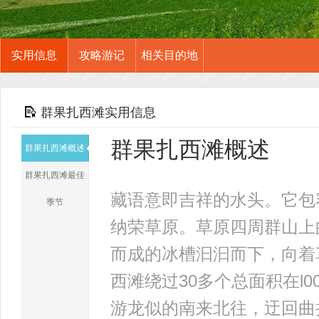
实用信息
攻略游记
相关目的地
群果扎西滩实用信息
群果扎西滩概述
群果扎西滩概述
群果扎西滩最佳
藏语意即吉祥的水头。它包
季节
纳荣草原。草原四周群山上
而成的冰槽汩汩而下，向着
西滩绕过30多个总面积在l
游龙似的南来北往，迂回曲