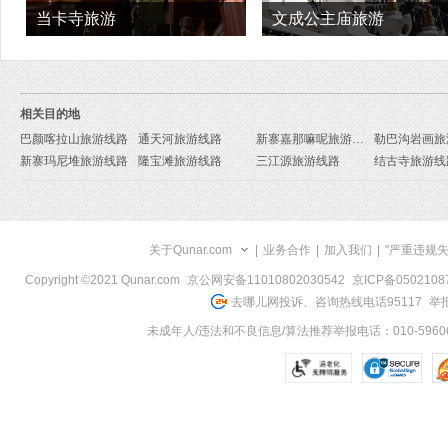
当卡寺旅游
文成公主庙旅游
相关目的地
巴颜喀拉山旅游线路
通天河旅游线路
新寨嘉那嘛呢旅游线路
勒巴沟岩画旅
新寨玛尼堆旅游线路
隆宝滩旅游线路
三江源旅游线路
结古寺旅游线
关于Qunar.com
|
业务合作
|
加入我们
|
"严重违规
Copyright ©2021 Qunar.com
京公网安备11010802030542
京ICP备050210
去哪儿网投诉、咨询热线电话95117
举报
未成年人/违法和不良信息/算法推荐举报电话：010-59606