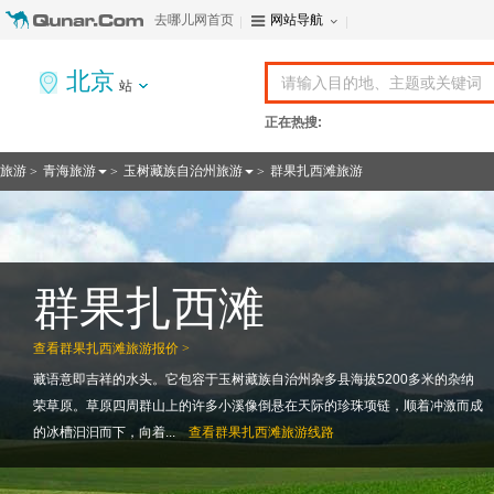
去哪儿网首页
网站导航
北京
站
正在热搜:
旅游
青海旅游
玉树藏族自治州旅游
群果扎西滩旅游
>
>
>
群果扎西滩
查看
群果扎西滩旅游报价 >
藏语意即吉祥的水头。它包容于玉树藏族自治州杂多县海拔5200多米的杂纳
荣草原。草原四周群山上的许多小溪像倒悬在天际的珍珠项链，顺着冲激而成
的冰槽汩汩而下，向着...
查看
群果扎西滩旅游线路