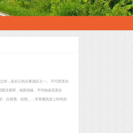
山之间，是长江的主要源区之一。 可可西里自
周围没屏障，地势高峻，平均海拔高度在
野驴、白唇鹿、棕熊……等青藏高原上特有的