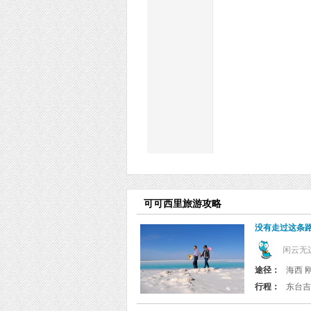
可可西里旅游攻略
没有走过这条
闲云无
途径：
海西 
行程：
东台吉