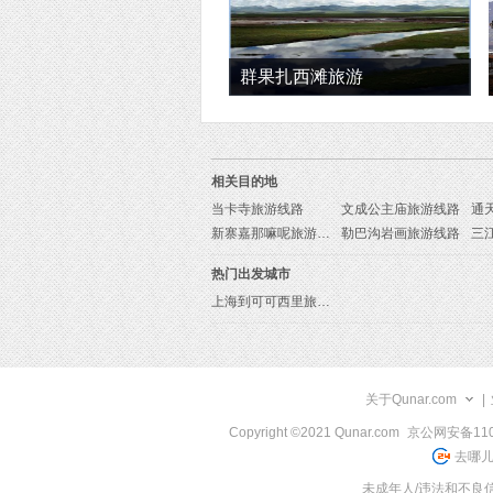
群果扎西滩旅游
相关目的地
当卡寺旅游线路
文成公主庙旅游线路
新寨嘉那嘛呢旅游线路
勒巴沟岩画旅游线路
三
热门出发城市
上海到可可西里旅游报价
关于Qunar.com
|
Copyright ©2021 Qunar.com
京公网安备1101
去哪儿
未成年人/违法和不良信息