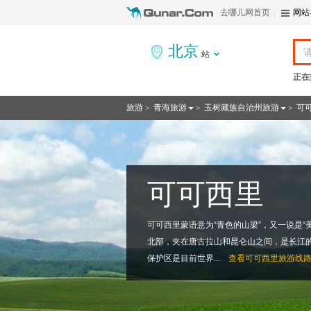
去哪儿网首页
网站
北京
站
正在
旅游
青海旅游
玉树藏族自治州旅游
可
>
>
>
可可西里
可可西里蒙语意为“青色的山梁”，又一说是“
北部，夹在唐古拉山和昆仑山之间，是长江的
保护区是目前世界...
查看
可可西里旅游线