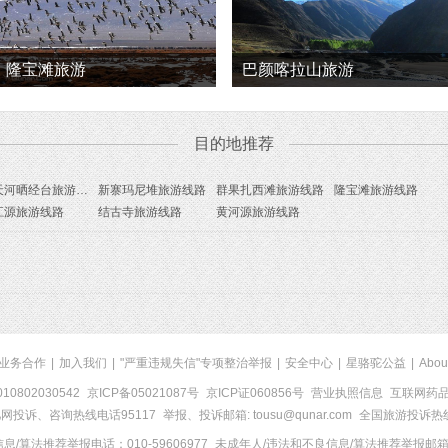
隆宝滩旅游
巴颜喀拉山旅游
目的地推荐
通天河晒经台旅游线路
新寨玛尼堆旅游线路
群果扎西滩旅游线路
隆宝滩旅游线路
江源旅游线路
结古寺旅游线路
黄河源旅游线路
业务合作
|
加入我们
|
"严重违规失信"专项整治举报
|
安全中心
|
星骆驼公益
|
Abou
0802030542
京ICP备05021087号
京ICP证060856号
营业执照信息
互联网药品信
网投诉、咨询热线电话95117
举报、投诉邮箱: tousu@qunar.com
全国旅游投诉热线:
/算法推荐举报电话：010-59606977
未成年人/违法和不良信息/算法推荐举报邮箱：to