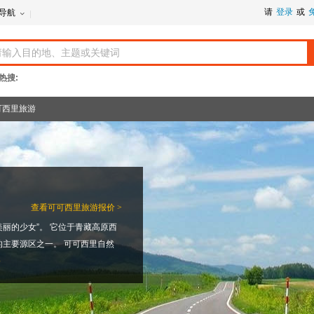
请
登录
或
导航
热搜:
可西里旅游
查看
可可西里旅游报价 >
美丽的少女”。 它位于青藏高原西
主要源区之一。 可可西里自然
路