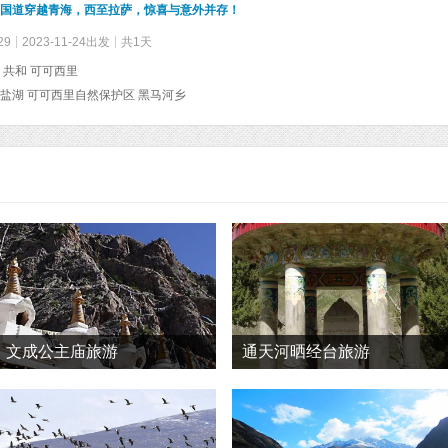
9国道穿越青海，西至拉萨，惊喜与意外并存！
29
2023-11-24出发
共1天
 共和 可可西里
盐湖 可可西里自然保护区 黑马河乡
文成公主庙旅游
通天河晒经台旅游