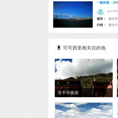
一路向西：10
gshr19
途径：
格尔木
行程：
察尔汗
可可西里相关目的地
当卡寺旅游