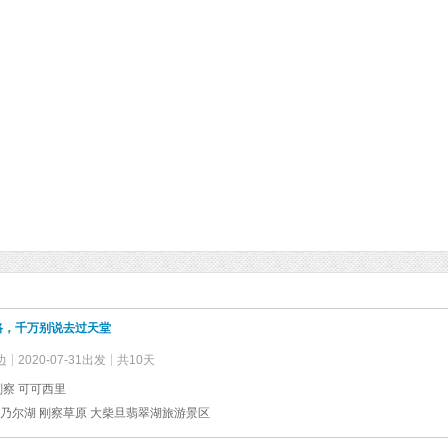
路，千万别说去过天堂
边
2020-07-31出发
共10天
刚察 可可西里
乃尔湖 刚察草原 大柴旦翡翠湖旅游景区