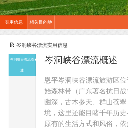
实用信息
相关目的地
岑洞峡谷漂流实用信息
岑洞峡谷漂流概述
岑洞峡谷漂流概
述
恩平岑洞峡谷漂流旅游区位
始森林带（广东著名抗日战
幽深，古木参天、群山苍翠
境，这里还能目睹千年历史
原有的生活方式和风俗，依