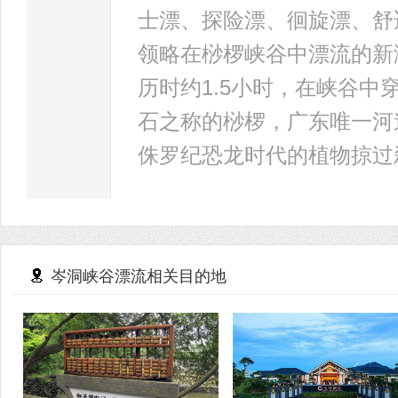
士漂、探险漂、徊旋漂、舒
领略在桫椤峡谷中漂流的新激
历时约1.5小时，在峡谷
石之称的桫椤，广东唯一河
侏罗纪恐龙时代的植物掠过
岑洞峡谷漂流相关目的地