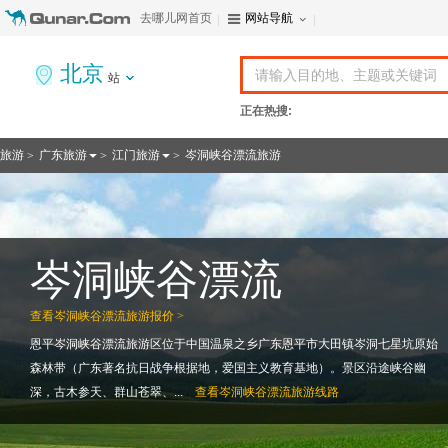
去哪儿网首页
网站导航
北京
站
正在热搜:
旅游
广东旅游
江门旅游
岑洞峡谷漂流旅游
>
>
>
岑洞峡谷漂流
查看
岑洞峡谷漂流旅游报价 >
恩平岑洞峡谷漂流旅游区位于中国温泉之乡广东恩平市大田镇岑洞七星坑原始
森林带（广东著名抗日战争根据地，爱国主义教育基地）。景区沿途峡谷幽
深，古木参天、群山苍翠、...
查看
岑洞峡谷漂流旅游线路