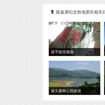
陈嘉庚纪念胜地景区相关
延平故垒旅游
坂头森林公园旅游