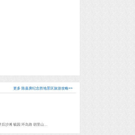
更多
陈嘉庚纪念胜地景区旅游攻略
>>
厦门轮渡码头 三丘田码头 番婆楼 鼓浪屿琴海庄园海景酒店 日光岩 钢琴博物馆 菽庄花园 港仔后沙滩 毓园 环岛路 胡里山炮台 曾厝垵 台湾民俗村 一格·海棠美宿(厦门大学环岛路店) 厦门园林植物园 厦门大学(思明校区) 南普陀寺 白城沙滩 鹭江夜游 厦门园林博览苑 集美学村 陈嘉庚先生故居 陈嘉庚纪念胜地 嘉庚公园 延平故垒 厦门高崎站 南靖站 怀远楼 云水谣古镇 和贵楼 田螺坑土楼群 晚风遇见你民宿(云水谣景区店) 南山禅寺 漳州古城 漳州站