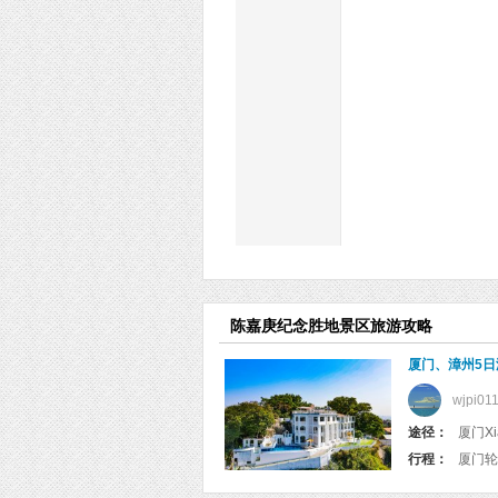
陈嘉庚纪念胜地景区旅游攻略
厦门、漳州5日
wjpi01
途径：
厦门Xi
行程：