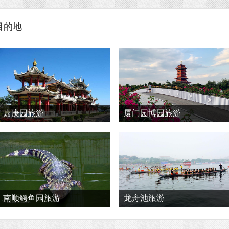
目的地
嘉庚园旅游
厦门园博园旅游
南顺鳄鱼园旅游
龙舟池旅游