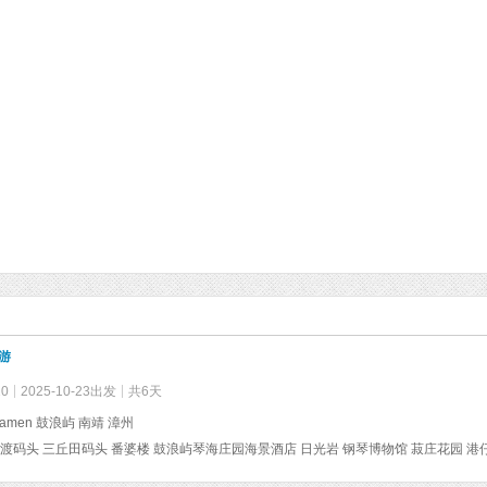
游
10
2025-10-23出发
共6天
amen 鼓浪屿 南靖 漳州