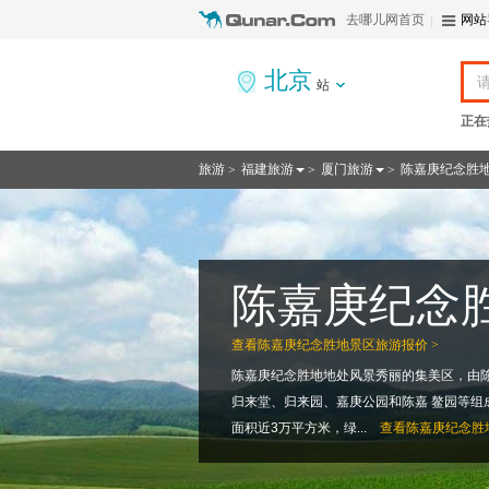
去哪儿网首页
网站
北京
站
正在
旅游
福建旅游
厦门旅游
陈嘉庚纪念胜
>
>
>
陈嘉庚纪念
查看
陈嘉庚纪念胜地景区旅游报价 >
陈嘉庚纪念胜地地处风景秀丽的集美区，由
归来堂、归来园、嘉庚公园和陈嘉 鳌园等组
面积近3万平方米，绿...
查看
陈嘉庚纪念胜