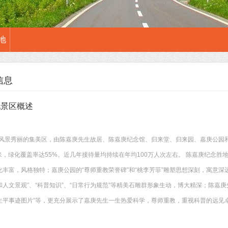
地
信息
地景区概述
风景秀丽的集美区，由陈嘉庚先生故居、陈嘉庚纪念馆、归来堂、归来园、嘉庚公园和
米，绿化覆盖率达55%。近几年接待量均持续在年均100万人次左右。 陈嘉庚纪念
化丰富，风格独特；嘉庚公园的“尊师重教荣誉碑”和“桃李芳菲”雕塑思想深刻，寓意深远
和人文景观”、“科普知识”、“日常行为规范”等精美石雕群形象生动，博大精深；陈嘉
生生平事迹图片”等，更充分展示了嘉庚先生一生热爱科学，尊师重教，重视科普的远见