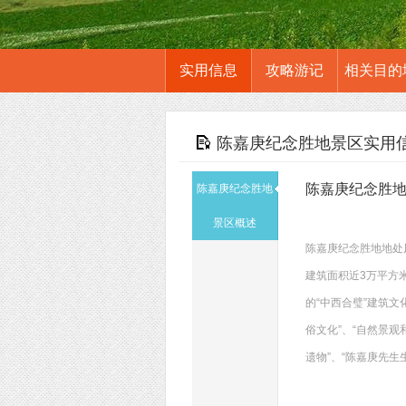
实用信息
攻略游记
相关目的
陈嘉庚纪念胜地景区实用
陈嘉庚纪念胜
陈嘉庚纪念胜地
景区概述
陈嘉庚纪念胜地地处
建筑面积近3万平方
的“中西合璧”建筑文
俗文化”、“自然景观
遗物”、“陈嘉庚先