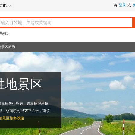
请
登录
或
导航
热搜:
地景区旅游
胜地景区
陈嘉庚先生故居、陈嘉庚纪念馆、
成，总面积约16万平方米，建筑
地景区旅游线路