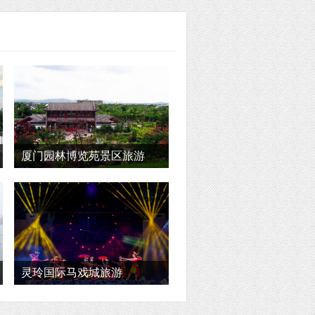
厦门园林博览苑景区旅游
灵玲国际马戏城旅游