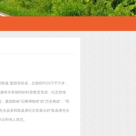
陈嘉 鳌园等组成，总面积约16万平方米，
胜地拥有丰富独特的科普教育资源：纪念胜地
；鳌园勘称“石雕博物馆”的“历史典故”、“民
庚先生故居和陈嘉庚纪念馆展出的“陈嘉庚先生
卓识和伟人风范。