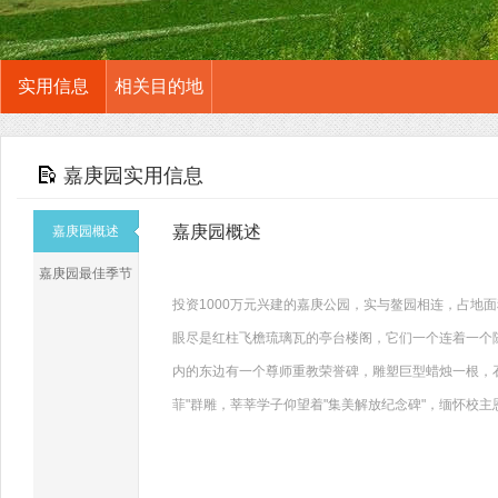
实用信息
相关目的地
嘉庚园实用信息
嘉庚园概述
嘉庚园概述
嘉庚园最佳季节
投资1000万元兴建的嘉庚公园，实与鳌园相连，占地面
眼尽是红柱飞檐琉璃瓦的亭台楼阁，它们一个连着一个
内的东边有一个尊师重教荣誉碑，雕塑巨型蜡烛一根，
菲"群雕，莘莘学子仰望着"集美解放纪念碑"，缅怀校主