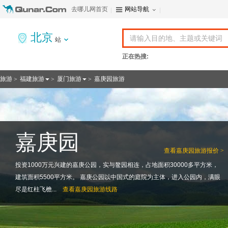
去哪儿网首页
网站导航
北京
站
正在热搜:
旅游
福建旅游
厦门旅游
嘉庚园旅游
>
>
>
嘉庚园
查看
嘉庚园旅游报价 >
投资1000万元兴建的嘉庚公园，实与鳌园相连，占地面积30000多平方米，
建筑面积5500平方米。 嘉庚公园以中国式的庭院为主体，进入公园内，满眼
尽是红柱飞檐...
查看
嘉庚园旅游线路