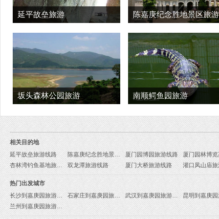
延平故垒旅游
陈嘉庚纪念胜地景区旅游
坂头森林公园旅游
南顺鳄鱼园旅游
相关目的地
延平故垒旅游线路
陈嘉庚纪念胜地景区旅游线路
厦门园博园旅游线路
杏林湾钓鱼基地旅游线路
双龙潭旅游线路
厦门大桥旅游线路
灌口凤山庙旅
热门出发城市
长沙到嘉庚园旅游报价
石家庄到嘉庚园旅游报价
武汉到嘉庚园旅游报价
兰州到嘉庚园旅游报价