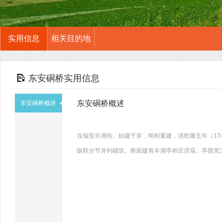
实用信息
相关目的地
东安硐桥实用信息
东安硐桥概述
东安硐桥概述
在瑞安丰湖街。始建于宋，明初重建，清乾隆五年（1740
纵联分节并列砌筑。桥面建有丰湖亭和庄济庙。亭面宽