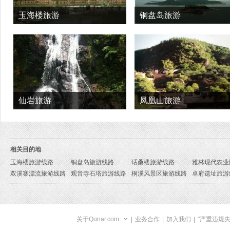
玉海楼旅游
铜盘岛旅游
仙岩旅游
凤凰山旅游
相关目的地
玉海楼旅游线路
铜盘岛旅游线路
话桑楼旅游线路
双溪寨漂流旅游线路
观音寺石塔旅游线路
桐溪风景区旅游线路
卓府遗址旅游
关于Qunar.com
|
业务合作
|
加入我们
|
"严重违规