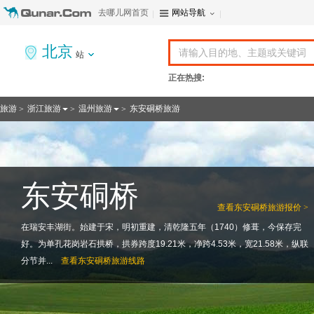
去哪儿网首页
网站导航
北京
站
正在热搜:
旅游
浙江旅游
温州旅游
东安硐桥旅游
>
>
>
东安硐桥
查看
东安硐桥旅游报价 >
在瑞安丰湖街。始建于宋，明初重建，清乾隆五年（1740）修葺，今保存完
好。为单孔花岗岩石拱桥，拱券跨度19.21米，净跨4.53米，宽21.58米，纵联
分节并...
查看
东安硐桥旅游线路