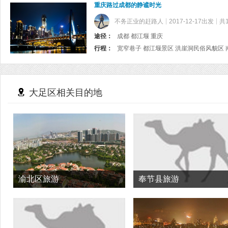
重庆路过成都的静谧时光
不务正业的赶路人
2017-12-17出发
共
途径：
成都 都江堰 重庆
行程：
大足区相关目的地
渝北区旅游
奉节县旅游