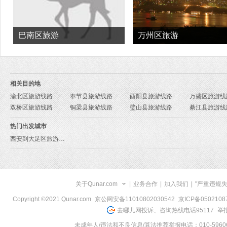
巴南区旅游
万州区旅游
相关目的地
渝北区旅游线路
奉节县旅游线路
酉阳县旅游线路
万盛区旅游线
双桥区旅游线路
铜梁县旅游线路
璧山县旅游线路
綦江县旅游线
热门出发城市
西安到大足区旅游报价
关于Qunar.com
|
业务合作
|
加入我们
|
"严重违规
Copyright ©2021 Qunar.com
京公网安备11010802030542
京ICP备050210
去哪儿网投诉、咨询热线电话95117
举报
未成年人/违法和不良信息/算法推荐举报电话：010-59606