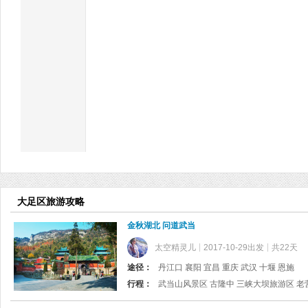
大足区旅游攻略
金秋湖北 问道武当
太空精灵儿
2017-10-29出发
共22天
途径：
丹江口 襄阳 宜昌 重庆 武汉 十堰 恩施
行程：