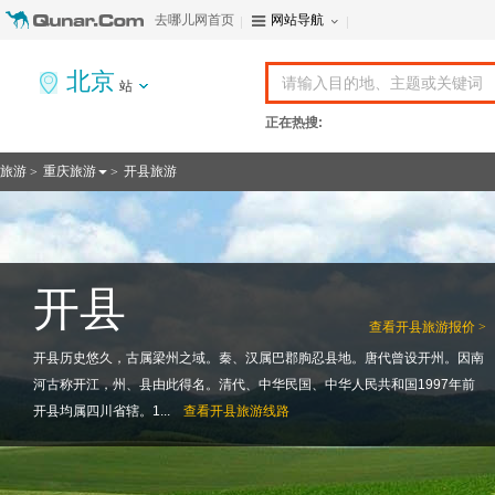
去哪儿网首页
网站导航
北京
站
正在热搜:
旅游
重庆旅游
开县旅游
>
>
开县
查看
开县旅游报价 >
开县历史悠久，古属梁州之域。秦、汉属巴郡朐忍县地。唐代曾设开州。因南
河古称开江，州、县由此得名。清代、中华民国、中华人民共和国1997年前
开县均属四川省辖。1...
查看
开县旅游线路