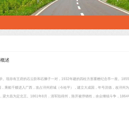
址概述
学。现存有王府的石云阶和石狮子一对，1932年建的四柱方形重檐纪念亭一座。185
围，乘船千艘进入广西，攻占浔州府城（今桂平），建立大成国，年号洪德，改浔州
，梁大昌为定北王。1861年8月．清军陷得州，陈开被俘牺牲，余众继续斗争，186