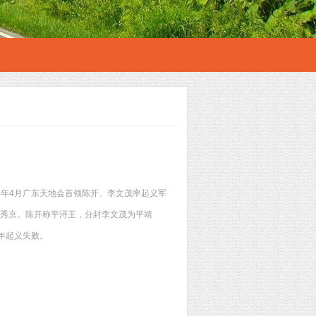
5年4月广东天地会首领陈开、李文茂率起义军
为秀京。陈开称平浔王，分封李文茂为平靖
4年起义失败。