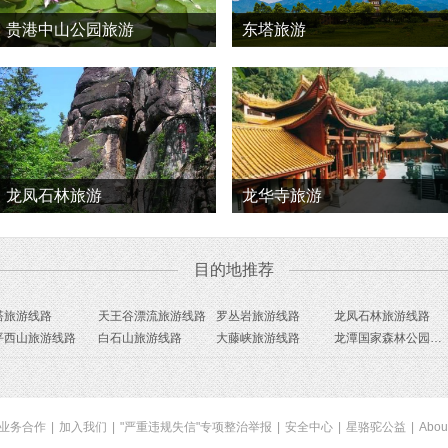
贵港中山公园旅游
东塔旅游
龙凤石林旅游
龙华寺旅游
目的地推荐
塔旅游线路
天王谷漂流旅游线路
罗丛岩旅游线路
龙凤石林旅游线路
平西山旅游线路
白石山旅游线路
大藤峡旅游线路
龙潭国家森林公园旅游线路
业务合作
|
加入我们
|
"严重违规失信"专项整治举报
|
安全中心
|
星骆驼公益
|
Abou