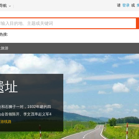
请
登录
或
导航
热搜:
址旅游
遗址
和石狮子一对，1932年建的四
地会首领陈开、李文茂率起义军4
旅游线路