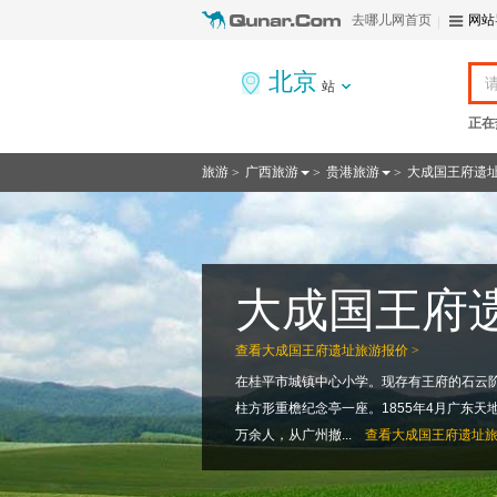
去哪儿网首页
网站
北京
站
正在
旅游
广西旅游
贵港旅游
大成国王府遗
>
>
>
大成国王府
查看
大成国王府遗址旅游报价 >
在桂平市城镇中心小学。现存有王府的石云阶
柱方形重檐纪念亭一座。1855年4月广东天
万余人，从广州撤...
查看
大成国王府遗址