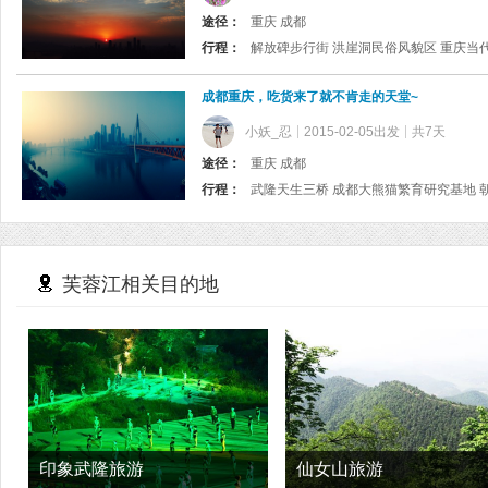
途径：
重庆 成都
行程：
成都重庆，吃货来了就不肯走的天堂~
小妖_忍
2015-02-05出发
共7天
途径：
重庆 成都
行程：
芙蓉江相关目的地
印象武隆旅游
仙女山旅游