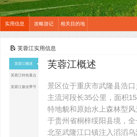
实用信息
攻略游记
相关目的地
芙蓉江实用信息
芙蓉江概述
芙蓉江概述
芙蓉江特色看点
景区位于重庆市武隆县浩口
芙蓉江最佳季节
主流河段长35公里，面积1
特地貌和原始水上森林型风
于贵州省桐梓绥阳县境，全
北至武隆江口镇注入滔滔乌