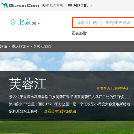
去哪儿网首页
网站导航
北京
站
正在热搜:
旅游
重庆旅游
芙蓉江旅游
>
>
芙蓉江
查看
芙蓉江旅游报价 >
景区位于重庆市武隆县浩口乡芙蓉江珠子溪至芙蓉江入乌江口处的江口镇，主
流河段长35公里，面积152.8平方公里，是一个江峡型小尺度大容量喀斯特地
貌和原始水上森林...
查看
芙蓉江旅游线路