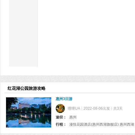
红花湖公园旅游攻略
惠州3日游
哩哩UA
2022-08-06出发
共3天
途径：
惠州
行程：