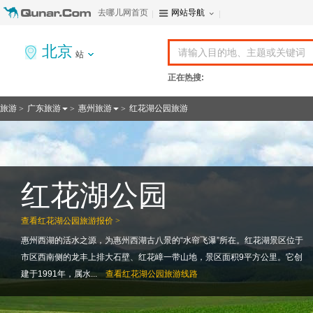
去哪儿网首页
网站导航
北京
站
正在热搜:
旅游
广东旅游
惠州旅游
红花湖公园旅游
>
>
>
红花湖公园
查看
红花湖公园旅游报价 >
惠州西湖的活水之源，为惠州西湖古八景的“水帘飞瀑”所在。红花湖景区位于
市区西南侧的龙丰上排大石壁、红花嶂一带山地，景区面积9平方公里。它创
建于1991年，属水...
查看
红花湖公园旅游线路