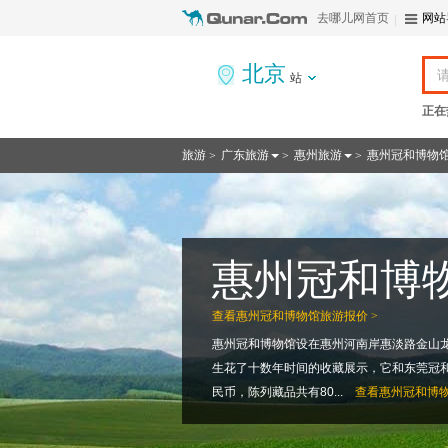
去哪儿网首页
网站
北京
站
正在
旅游
广东旅游
惠州旅游
惠州冠和博物
>
>
>
惠州冠和博
查看
惠州冠和博物馆旅游报价 >
惠州冠和博物馆设在惠州河南岸惠淡路金山
生花了十数年时间的收藏展示，它和东莞冠
民币，陈列藏品共有80...
查看
惠州冠和博