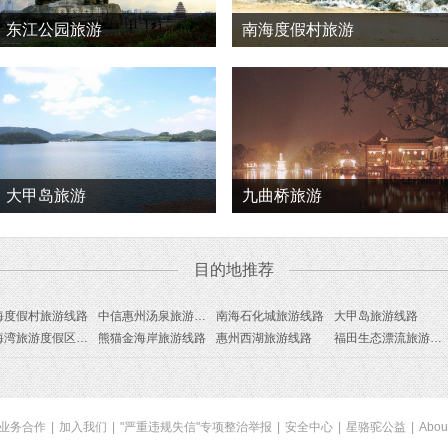
东江公园旅游
南海度假村旅游
大甲岛旅游
九曲桥旅游
目的地推荐
海度假村旅游线路
中信惠州汤泉旅游度假村旅游线路
南海石化城旅游线路
大甲岛旅游线路
碧海湾旅游度假区旅游线路
熊猫金海岸旅游线路
惠州西湖旅游线路
福田生态漂流旅游线路
业务合作
|
加入我们
|
"严重违规失信"专项整治举报
|
安全中心
|
星骆驼公益
|
Abou