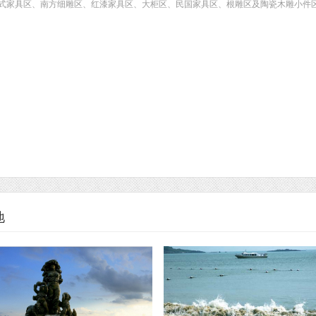
明式家具区、南方细雕区、红漆家具区、大柜区、民国家具区、根雕区及陶瓷木雕
地