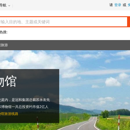
请
登录
或
导航
热搜:
馆旅游
物馆
龙庭内，是冠和集团总裁苏永友先
和博物馆一共总投资约市值2亿人
物馆旅游线路