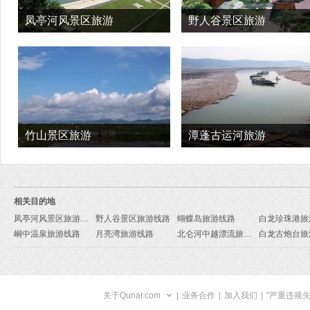
凤亭河风景区旅游
野人谷景区旅游
竹山景区旅游
潭蓬古运河旅游
相关目的地
凤亭河风景区旅游线路
野人谷景区旅游线路
蝴蝶岛旅游线路
白龙珍珠港旅
峒中温泉旅游线路
月亮湾旅游线路
北仑河中越漂流旅游线路
白龙古炮台旅
关于Qunar.com
|
业务合作
|
加入我们
|
"严重违规