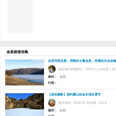
金昌旅游攻略
走进河西走廊，用脚步丈量金昌，吃喝玩乐全攻
游走旅行的摄影人
2019-11-14出发
共
途径：
金昌
行程：
【原创摄影】相约霞云岭金水湖冰雪节
瑞木鸿鸟
2018-01-31出发
共1天
途径：
金昌