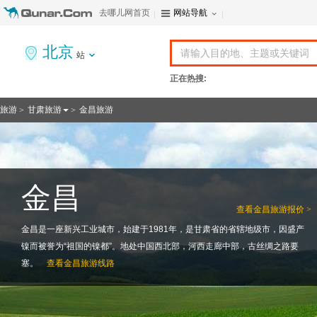
去哪儿网首页
网站导航
北京
站
正在热搜:
旅游
甘肃旅游
金昌旅游
>
>
金昌
查看
金昌旅游报价 >
金昌是一座新兴工业城市，始建于1981年，是甘肃省的省辖地级市，因盛产
镍而被誉为“祖国的镍都”。地处中国西北部，河西走廊中部，古丝绸之路要
塞。
查看
金昌旅游线路