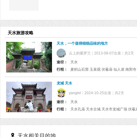
天水旅游攻略
天水，一个值得细细品味的地方
云上的紫罗兰
2013-08-07出发
共2天
途径：
天水
行程：
麦积山石窟 玉泉观 伏羲庙 仙人崖 南郭寺
龙城 天水
yanglel
2024-10-25出发
共2天
途径：
天水
行程：
天水孔庙 天水古城 天水市龙城广场 伏羲庙
天水相关目的地