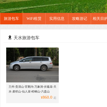
旅游包车
WiFi租赁
实用信息
攻略游记
相关目
天水旅游包车
兰州-贵清山-官鹅沟-万象洞-伏羲庙-天
水-麦积山-仙人崖-崆峒山-六盘山
860.0
¥
起