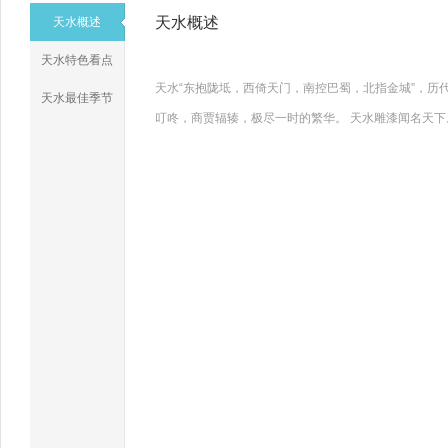
天水概述
天水概述
天水特色看点
天水“东抱陇坻，西倚天门，南控巴蜀，北指金城”，
天水最佳季节
叮咚，商贾辐辏，极尽一时的繁华。 天水雕漆闻名天