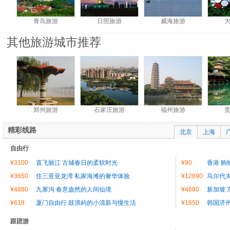
青岛旅游
日照旅游
威海旅游
其他旅游城市推荐
郑州旅游
石家庄旅游
福州旅游
精彩线路
北京
上海
自由行
¥3100
直飞丽江 古城春日的柔软时光
¥90
香港 购
¥3650
住三亚亚龙湾 私家海滩的奢华体验
¥12690
马尔代夫
¥4880
九寨沟 春意盎然的人间仙境
¥4680
新加坡 
¥618
厦门自由行 鼓浪屿的小清新与慢生活
¥1650
韩国济
跟团游