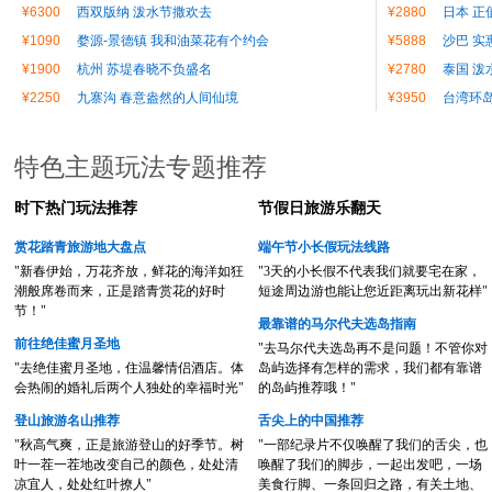
¥6300
西双版纳 泼水节撒欢去
¥2880
日本 正
¥1090
婺源-景德镇 我和油菜花有个约会
¥5888
沙巴 实
¥1900
杭州 苏堤春晓不负盛名
¥2780
泰国 泼
¥2250
九寨沟 春意盎然的人间仙境
¥3950
台湾环
特色主题玩法专题推荐
时下热门玩法推荐
节假日旅游乐翻天
赏花踏青旅游地大盘点
端午节小长假玩法线路
"新春伊始，万花齐放，鲜花的海洋如狂
"3天的小长假不代表我们就要宅在家，
潮般席卷而来，正是踏青赏花的好时
短途周边游也能让您近距离玩出新花样"
节！"
最靠谱的马尔代夫选岛指南
前往绝佳蜜月圣地
"去马尔代夫选岛再不是问题！不管你对
"去绝佳蜜月圣地，住温馨情侣酒店。体
岛屿选择有怎样的需求，我们都有靠谱
会热闹的婚礼后两个人独处的幸福时光"
的岛屿推荐哦！"
登山旅游名山推荐
舌尖上的中国推荐
"秋高气爽，正是旅游登山的好季节。树
"一部纪录片不仅唤醒了我们的舌尖，也
叶一茬一茬地改变自己的颜色，处处清
唤醒了我们的脚步，一起出发吧，一场
凉宜人，处处红叶撩人"
美食行脚、一条回归之路，有关土地、