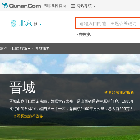
去哪儿网首页
网站导航
北京
站
正在热搜:
旅游
山西旅游
晋城旅游
>
>
晋城
查看
晋城旅游报价 >
晋城市位于山西东南部，雄踞太行太岳，是山西省通往中原的门户。1985年
实行市管县体制，辖四县一市一区，总面积9490平方公里，总人口205万人。
查看
晋城旅游线路