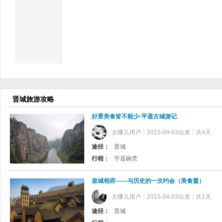
晋城旅游攻略
好景美食皆不能少-平遥古城游记
去哪儿用户
2015-09-03出发
共4天
途径：
晋城
行程：
平遥碗秃
皇城相府——与历史的一次约会（美食篇）
去哪儿用户
2015-04-03出发
共1天
途径：
晋城