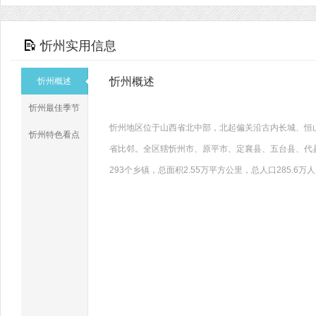
忻州实用信息
忻州概述
忻州概述
忻州最佳季节
忻州地区位于山西省北中部，北起偏关沿古内长城、恒
忻州特色看点
省比邻。全区辖忻州市、原平市、定襄县、五台县、代
293个乡镇，总面积2.55万平方公里，总人口285.6万