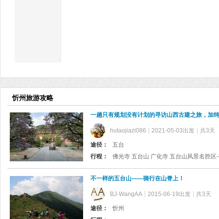
忻州旅游攻略
一趟只有规划没有计划的寻访山西古建之旅，加纯电
hutaojiazi086
2021-05-03出发
共3天
途径：
五台
行程：
佛光寺 五台山 广化寺 五台山风景名胜区
不一样的五台山——骑行在山脊上！
BJ-WangAA
2015-06-19出发
共3天
途径：
忻州