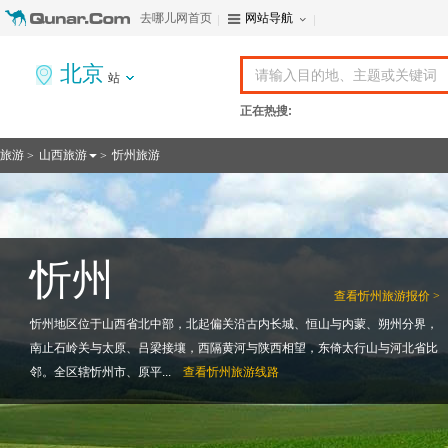
去哪儿网首页
网站导航
北京
站
正在热搜:
旅游
山西旅游
忻州旅游
>
>
忻州
查看
忻州旅游报价 >
忻州地区位于山西省北中部，北起偏关沿古内长城、恒山与内蒙、朔州分界，
南止石岭关与太原、吕梁接壤，西隔黄河与陕西相望，东倚太行山与河北省比
邻。全区辖忻州市、原平...
查看
忻州旅游线路