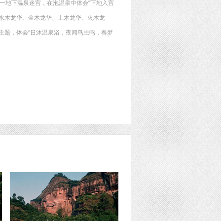
建一地下温泉迷宫，在泡温泉中体会“下地入宫
水木龙华、金木龙华、土木龙华、火木龙
主题，体会“日沐温泉浴，夜闻鸟虫鸣，春梦