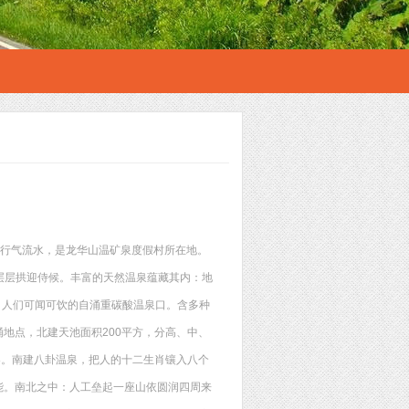
，行气流水，是龙华山温矿泉度假村所在地。
层层拱迎侍候。丰富的天然温泉蕴藏其内：地
，人们可闻可饮的自涌重碳酸温泉口。含多种
涌地点，北建天池面积200平方，分高、中、
界。南建八卦温泉，把人的十二生肖镶入八个
能。南北之中：人工垒起一座山依圆润四周来