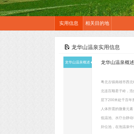
实用信息
相关目的地
龙华山温泉实用信息
龙华山温泉概
龙华山温泉概述
粤北古镇南雄市西北
北连百顺君子岭，浩
层下200米处千百
人体所需的微量元素
低温池、水疗台静动
卦位池，在泡温泉中