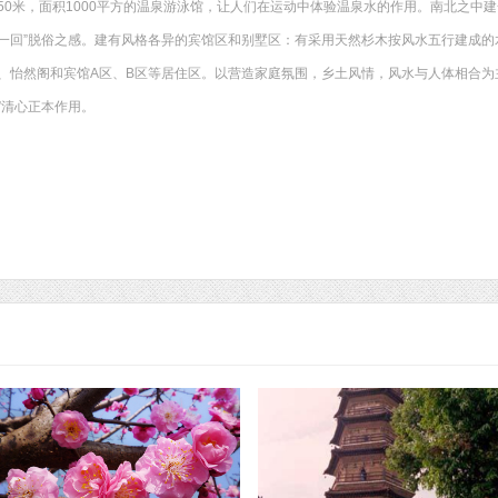
50米，面积1000平方的温泉游泳馆，让人们在运动中体验温泉水的作用。南北之中
一回”脱俗之感。建有风格各异的宾馆区和别墅区：有采用天然杉木按风水五行建成的
、怡然阁和宾馆A区、B区等居住区。以营造家庭氛围，乡土风情，风水与人体相合为
”清心正本作用。