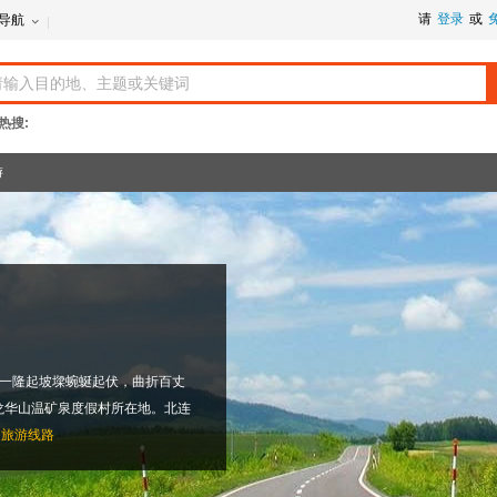
请
登录
或
导航
热搜:
游
有一隆起坡墚蜿蜒起伏，曲折百丈
龙华山温矿泉度假村所在地。北连
泉旅游线路