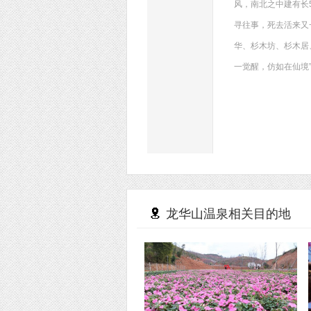
风，南北之中建有长
寻往事，死去活来又
华、杉木坊、杉木居
一觉醒，仿如在仙境
龙华山温泉相关目的地