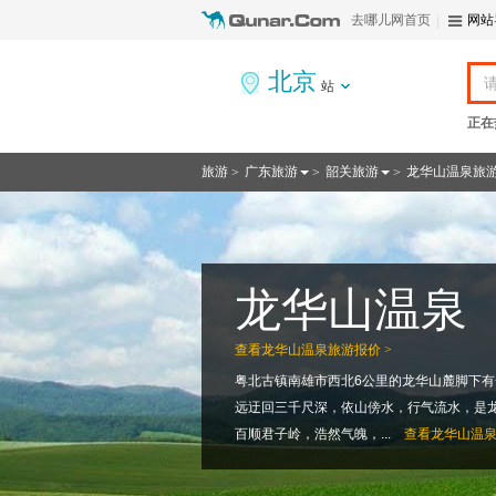
去哪儿网首页
网站
北京
站
正在
旅游
广东旅游
韶关旅游
龙华山温泉旅
>
>
>
龙华山温泉
查看
龙华山温泉旅游报价 >
粤北古镇南雄市西北6公里的龙华山麓脚下
远迂回三千尺深，依山傍水，行气流水，是
百顺君子岭，浩然气魄，...
查看
龙华山温