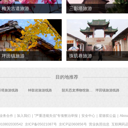
梅关古道旅游
三影塔旅游
坪田镇旅游
珠玑巷旅游
目的地推荐
影塔旅游线路
钟鼓岩旅游线路
韶关恐龙博物馆旅游线路
坪田镇旅游线路
业务合作
|
加入我们
|
"严重违规失信"专项整治举报
|
安全中心
|
星骆驼公益
|
Abou
0802030542
京ICP备05021087号
京ICP证060856号
营业执照信息
互联网药品信