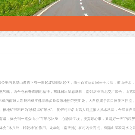
述
6公里的龙华山麓脚下有一隆起坡墚蜿蜒起伏，曲折百丈远迂回三千尺深，依山傍水
然气魄，西合苍石奇峰朗朗精神，东眺日出皇恩珠玑，南邻湛凌西北交汇聚合，山览
年形成的南雄大断裂构成罗佛寨群多条裂隙地热带交汇处，大自然赐予四口日夜不停流
，被地矿部斟评为“珍稀温矿泉水”。 度假村经名山高人斟点依大风水格局，合温泉自
有谐，体会到一览众山小“百泉尽沐身，心静涤尘埃，洗弃烦心事，又是好一天”的境
体会 “沐八卦，转乾坤”的作用。龙华池（南天池）在村内最高点，有隔山湛凌两水之