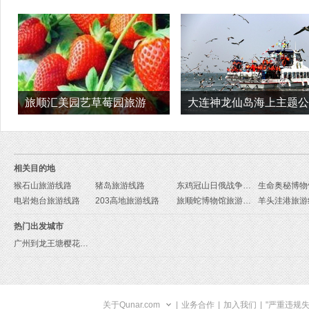
旅顺汇美园艺草莓园旅游
大连神龙仙岛海上主题公
旅游
相关目的地
猴石山旅游线路
猪岛旅游线路
东鸡冠山日俄战争遗址旅游线路
电岩炮台旅游线路
203高地旅游线路
旅顺蛇博物馆旅游线路
羊头洼港旅游
热门出发城市
广州到龙王塘樱花园旅游报价
关于Qunar.com
|
业务合作
|
加入我们
|
"严重违规