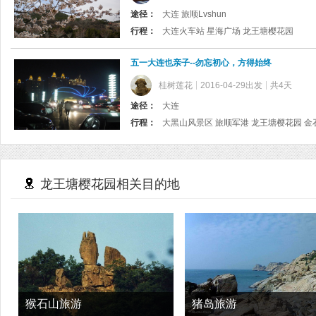
途径：
大连 旅顺Lvshun
行程：
大连火车站 星海广场 龙王塘樱花园
五一大连也亲子--勿忘初心，方得始终
桂树莲花
2016-04-29出发
共4天
途径：
大连
行程：
大黑山风景区 旅顺军港 龙王塘樱花园 金
龙王塘樱花园相关目的地
猴石山旅游
猪岛旅游