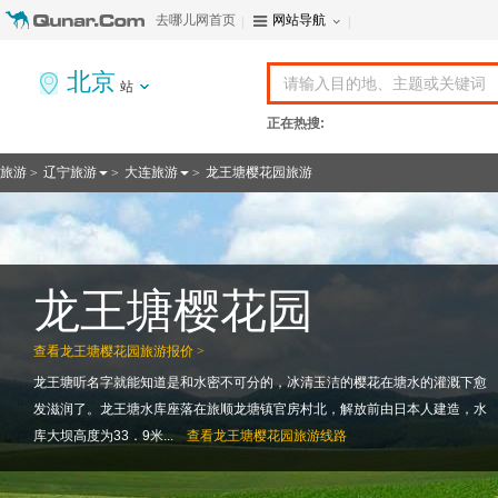
去哪儿网首页
网站导航
北京
站
正在热搜:
旅游
辽宁旅游
大连旅游
龙王塘樱花园旅游
>
>
>
龙王塘樱花园
查看
龙王塘樱花园旅游报价 >
龙王塘听名字就能知道是和水密不可分的，冰清玉洁的樱花在塘水的灌溉下愈
发滋润了。龙王塘水库座落在旅顺龙塘镇官房村北，解放前由日本人建造，水
库大坝高度为33．9米...
查看
龙王塘樱花园旅游线路