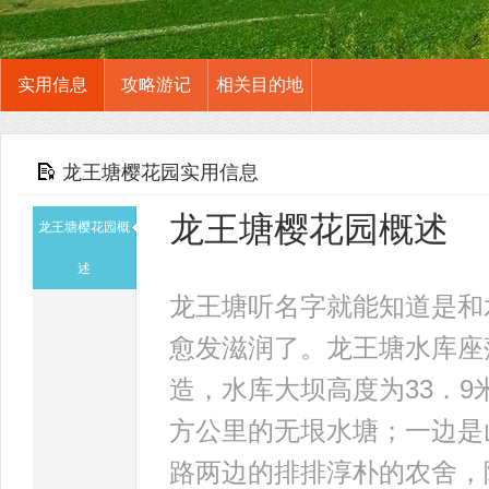
实用信息
攻略游记
相关目的地
龙王塘樱花园实用信息
龙王塘樱花园概述
龙王塘樱花园概
述
龙王塘听名字就能知道是和
愈发滋润了。龙王塘水库座
造，水库大坝高度为33．9米
方公里的无垠水塘；一边是山
路两边的排排淳朴的农舍，