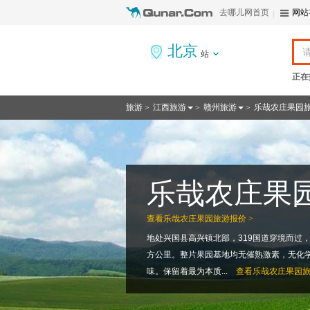
去哪儿网首页
网站
北京
站
正在
旅游
江西旅游
赣州旅游
乐哉农庄果园
>
>
>
乐哉农庄果
查看
乐哉农庄果园旅游报价 >
地处兴国县高兴镇北部，319国道穿境而过
方公里。整片果园基地均无催熟激素，无化
味。保留着最为本质...
查看
乐哉农庄果园