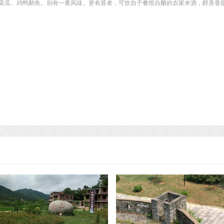
菜瓜、鸡鸭鹅鱼。别有一番风味。更有甚者，可饮自于餐馆自酿的农家米酒，醇美香