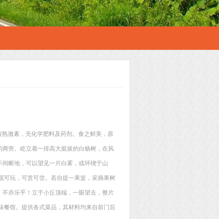
催熟激素，无化学肥料及药剂。食之鲜美，原
路的两旁。屹立着一排高大挺拔的白杨树，在风
不间断地，可以望见一片白雾，或环绕于山
观可玩，可赏可尝。若自提一果篮，采摘果树
。不亦乐乎！立于小丘顶端，一眼望去，整片
味餐馆。提供各式菜品，其材料均来自前门后