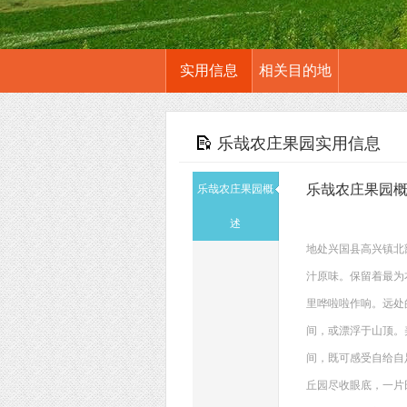
实用信息
相关目的地
乐哉农庄果园实用信息
乐哉农庄果园
乐哉农庄果园概
述
地处兴国县高兴镇北
汁原味。保留着最为
里哗啦啦作响。远处
间，或漂浮于山顶。
间，既可感受自给自
丘园尽收眼底，一片