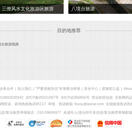
三僚风水文化旅游区旅游
八境台旅游
目的地推荐
境台旅游线路
业务合作
|
加入我们
|
"严重违规失信"专项整治举报
|
安全中心
|
星骆驼公益
|
Abou
0802030542
京ICP备05021087号
京ICP证060856号
营业执照信息
互联网药品信
网投诉、咨询热线电话95117
举报、投诉邮箱: tousu@qunar.com
全国旅游投诉热线:
/算法推荐举报电话：010-59606977
未成年人/违法和不良信息/算法推荐举报邮箱：to