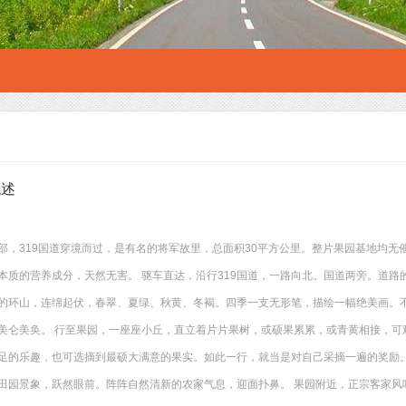
概述
部，319国道穿境而过，是有名的将军故里，总面积30平方公里。整片果园基地均无
本质的营养成分，天然无害。 驱车直达，沿行319国道，一路向北。国道两旁。道
的环山，连绵起伏，春翠、夏绿、秋黄、冬褐。四季一支无形笔，描绘一幅绝美画。
美仑美奂。 行至果园，一座座小丘，直立着片片果树，或硕果累累，或青黄相接，可
足的乐趣，也可选摘到最硕大满意的果实。如此一行，就当是对自己采摘一遍的奖励
田园景象，跃然眼前。阵阵自然清新的农家气息，迎面扑鼻。 果园附近，正宗客家风