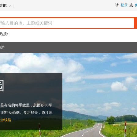
请
登录
或
导航
热搜:
旅游
园
，是有名的将军故里，总面积30平
学肥料及药剂。食之鲜美，原汁原
旅游线路