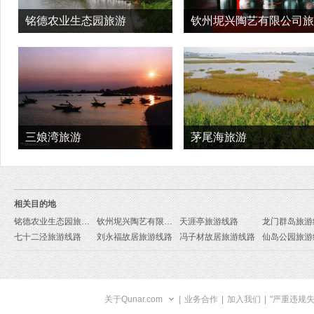
铭德农业生态园旅游
钦州坭兴陶艺有限公司旅
三娘湾旅游
茅尾海旅游
相关目的地
铭德农业生态园旅游线路
钦州坭兴陶艺有限公司旅游线路
天涯亭旅游线路
龙门群岛旅游
七十二泾旅游线路
刘永福故居旅游线路
冯子材故居旅游线路
仙岛公园旅游
关于Qunar.com
|
业务合作
|
加入我们
|
"严重违规