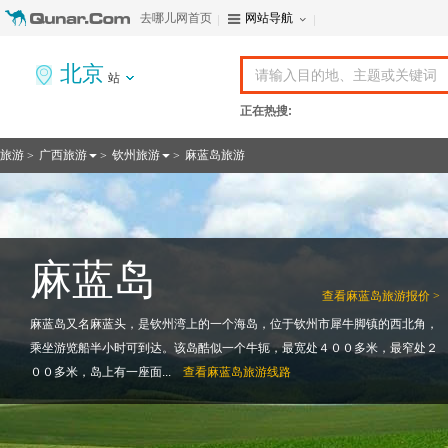
去哪儿网首页
网站导航
北京
站
正在热搜:
旅游
广西旅游
钦州旅游
麻蓝岛旅游
>
>
>
麻蓝岛
查看
麻蓝岛旅游报价 >
麻蓝岛又名麻蓝头，是钦州湾上的一个海岛，位于钦州市犀牛脚镇的西北角，
乘坐游览船半小时可到达。该岛酷似一个牛轭，最宽处４００多米，最窄处２
００多米，岛上有一座面...
查看
麻蓝岛旅游线路