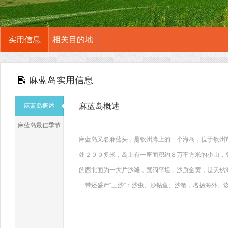
实用信息
相关目的地
麻蓝岛实用信息
麻蓝岛概述
麻蓝岛概述
麻蓝岛最佳季节
麻蓝岛又名麻蓝头，是钦州湾上的一个海岛，位于钦州
处２００多米，岛上有一座面积约８万平方米的小山，登
的西北面为一大片沙滩，宽阔平坦，沙质金黄，是天然
一带还盛产“三沙”：沙虫、沙钻鱼、沙蟹，名扬海外。