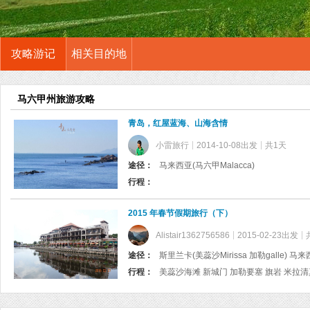
攻略游记
相关目的地
马六甲州旅游攻略
青岛，红屋蓝海、山海含情
小雷旅行
2014-10-08出发
共1天
途径：
马来西亚(马六甲Malacca)
行程：
2015 年春节假期旅行（下）
Alistair1362756586
2015-02-23出发
途径：
斯里兰卡(美蕊沙Mirissa 加勒galle) 马来西
行程：