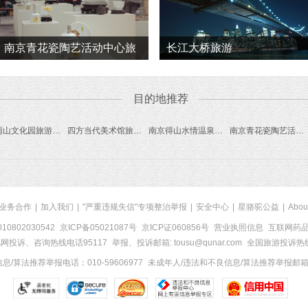
南京青花瓷陶艺活动中心旅
长江大桥旅游
游
目的地推荐
求雨山文化园旅游线路
四方当代美术馆旅游线路
南京得山水情温泉旅游线路
南京青花瓷陶艺活动中心旅游线路
业务合作
|
加入我们
|
"严重违规失信"专项整治举报
|
安全中心
|
星骆驼公益
|
Abou
0802030542
京ICP备05021087号
京ICP证060856号
营业执照信息
互联网药品信
网投诉、咨询热线电话95117
举报、投诉邮箱: tousu@qunar.com
全国旅游投诉热线:
/算法推荐举报电话：010-59606977
未成年人/违法和不良信息/算法推荐举报邮箱：to