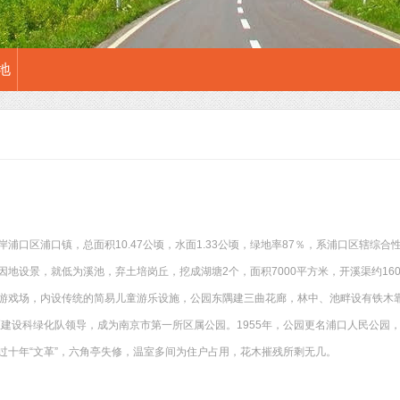
地
浦口区浦口镇，总面积10.47公顷，水面1.33公顷，绿地率87％，系浦口区辖综合性
因地设景，就低为溪池，弃土培岗丘，挖成湖塘2个，面积7000平方米，开溪渠约16
游戏场，内设传统的简易儿童游乐设施，公园东隅建三曲花廊，林中、池畔设有铁木靠椅
区建设科绿化队领导，成为南京市第一所区属公园。1955年，公园更名浦口人民公园，
过十年“文革”，六角亭失修，温室多间为住户占用，花木摧残所剩无几。