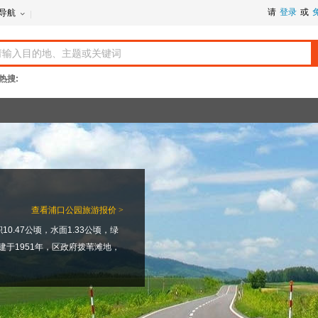
请
登录
或
导航
热搜:
查看
浦口公园旅游报价 >
.47公顷，水面1.33公顷，绿
建于1951年，区政府拨苇滩地，