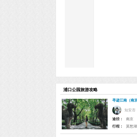
浦口公园旅游攻略
寻迹江南（南
知安否
途径：
南京
行程：