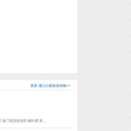
更多
浦口公园旅游攻略
>>
莫愁湖景区 浦口火车站旧址 秦淮河 明孝陵 朝天宫 东南大学 南京明故宫遗址公园 玄武湖景区 老门东历史街区 桃叶渡 美龄宫 鸡鸣寺 六朝博物馆 梅花山 浦口码头 音乐台 乌衣巷 中华门瓮城 南京大学 王导谢安纪念馆 夫子庙 国际梅花节 瞻园 南唐二陵 清凉山公园 石头城公园 红楼艺文苑 孙权墓 十朝历史文化博物馆 中山陵景区 先锋书店(五台山店) 南京长江大桥 南京博物院