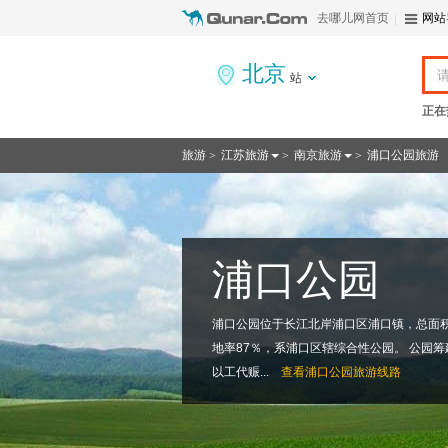
去哪儿网首页
网站
北京
站
正在
旅游
江苏旅游
南京旅游
浦口公园旅游
>
>
>
浦口公园
浦口公园位于长江北岸浦口区浦口镇，总面积10
地率87％，系浦口区辖综合性公园。 公园筹
以工代赈...
查看
浦口公园旅游线路