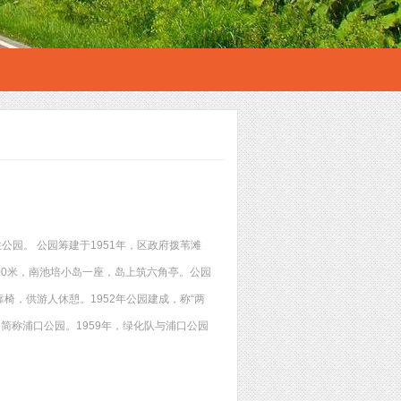
公园。 公园筹建于1951年，区政府拨苇滩
00米，南池培小岛一座，岛上筑六角亭。公园
，供游人休憩。1952年公园建成，称“两
简称浦口公园。1959年，绿化队与浦口公园