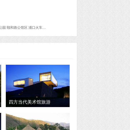
禄口国际机场 雨花石博物馆 秦淮河 东方艺术院 乌衣巷 瞻园 朝天宫 江宁织造博物馆 石头城公园 颐和路公馆区 浦口火车站 民俗风情街 江岭 李坑 思溪延村 彩虹桥 理坑 灵岩洞国家森林公园 庆源 虹关 石城程村 菊径村 洪村 漳村 岭脚（村）
四方当代美术馆旅游