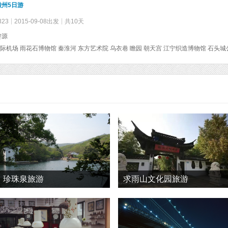
州5日游
323
2015-09-08出发
共10天
婺源
珍珠泉旅游
求雨山文化园旅游