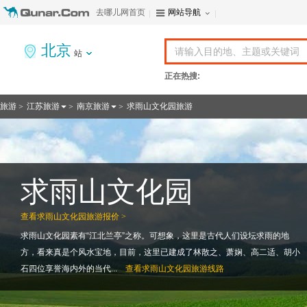
去哪儿网首页
网站导航
北京
站
正在热搜:
旅游
江苏旅游
南京旅游
求雨山文化园旅游
>
>
>
求雨山文化园
查看
求雨山文化园旅游报价 >
求雨山文化园素有“江北兰亭”之称。可想象，这里是古代人们设坛求雨的地
方，看来真是个风水宝地，目前，这里已建成了林散之、萧娴、高二适、胡小
石四位享誉海内外的当代...
查看
求雨山文化园旅游线路