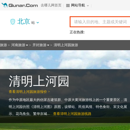
去哪儿网首页
网站导航
北京
站
正在热搜:
旅游
河南旅游
开封旅游
清明上河园旅游
>
>
>
清明上河园
查看
清明上河园旅游报价 >
作为中原地区最大的仿宋古建筑群、中原大黄河旅游线上的一个重要景区，清
明上河园仿照《清明上河图》原图，设驿站、民俗风情、特色食街、宋文化展
示、花鸟鱼虫、繁华京城...
查看
清明上河园旅游线路