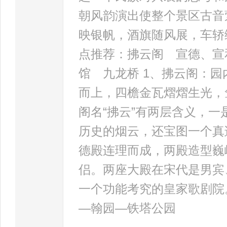
朝风韵演出使整个景区古音
映银帆，酒旗随风展，车轿
点推荐：拂云阁 宣德、宣
馆 九龙桥 1、拂云阁：
而上，四檐金瓦熠熠生光，
阁名“拂云”有两层含义，
历史的烟云，还宝图一个真
德殿连理而成，两殿造型巍
侣。两座大殿在宋代是男宾
一个功能考究的皇家歌剧院
—翰园—铁塔公园