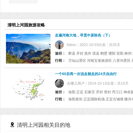
清明上河园旅游攻略
走遍河南大地，寻觅中原秋色（下）
llsboc
2022-10-03出发
共35天
途径：
辉县 开封 焦作 淇县 鹤壁 濮阳 安阳 林州
行程：
一个60后再一次说走就走的24天自由行
去哪儿用户
2014-10-13出发
共10天
途径：
洛阳 正定 石家庄 开封 登封 丹江口 神农
行程：
清明上河园相关目的地