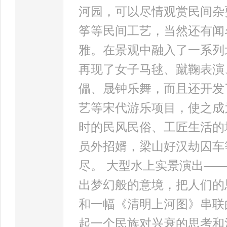
河园，可以尽情观赏民间杂
筝等民间工艺，当然还有闻
雅。在景观中融入了一系列
再现了女子马毬、蹴鞠表演
儡、晟钟乐舞，而且还开发
艺等宋代游乐项目，使之成
时的民风民俗、工匠生活的
员外招婿，梁山好汉劫囚车
尽。 大型水上实景演出—
出梦幻般的意境，把人们的
和一幅《清明上河图》串联
起一个民族对兴衰的思考和