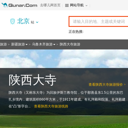
去哪儿网首页
网站导航
北京
站
正在热搜:
旅游
新疆旅游
乌鲁木齐旅游
陕西大寺旅游
>
>
>
陕西大寺
查看
陕西大寺旅游报价 >
陕西大寺（又称东大寺）为回族伊斯兰教寺院，位于鄯善县东1.5公里的东巴
扎乡境内，建筑面积660平方米，于1911年建成。有礼拜殿和院落。礼拜殿建
在“凸”形字台...
查看
陕西大寺旅游线路