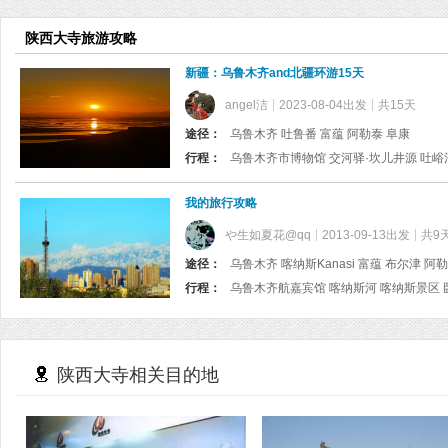
陕西大寺旅游攻略
新疆：乌鲁木齐and北疆环游15天
angel洁
2023-08-04出发
共15天
途径：
乌鲁木齐 吐鲁番 富蕴 阿勒泰 阜康
行程：
我的旅行攻略
や生如夏花@qq
2013-09-13出发
共9
途径：
乌鲁木齐 喀纳斯Kanasi 富蕴 布尔津 阿
行程：
陕西大寺相关目的地