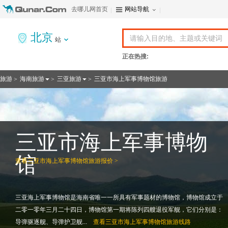
去哪儿网首页
网站导航
北京
站
正在热搜:
旅游
海南旅游
三亚旅游
三亚市海上军事博物馆旅游
>
>
>
三亚市海上军事博物
馆
查看
三亚市海上军事博物馆旅游报价 >
三亚海上军事博物馆是海南省唯一一所具有军事题材的博物馆，博物馆成立于
二零一零年三月二十四日，博物馆第一期将陈列四艘退役军舰，它们分别是：
导弹驱逐舰、导弹护卫舰...
查看
三亚市海上军事博物馆旅游线路