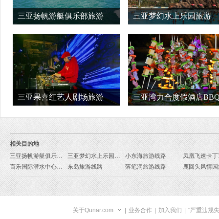
三亚扬帆游艇俱乐部旅游
三亚梦幻水上乐园旅游
三亚果喜红艺人剧场旅游
三亚湾力合度假酒店BB
游
相关目的地
三亚扬帆游艇俱乐部旅游线路
三亚梦幻水上乐园旅游线路
小东海旅游线路
百乐国际潜水中心旅游线路
东岛旅游线路
落笔洞旅游线路
关于Qunar.com
|
业务合作
|
加入我们
|
"严重违规