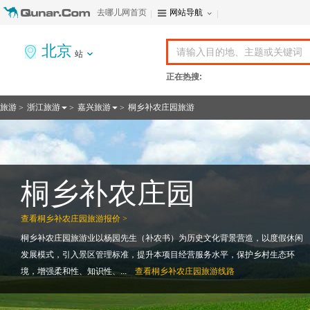
去哪儿网首页
网站导航
北京
站
正在热搜:
旅游
浙江旅游
嘉兴旅游
桐乡补农庄园旅游
>
>
>
桐乡补农庄园
查看
桐乡补农庄园旅游报价 >
桐乡补农庄园旅游业以杨园先生（补农书）为历史文化背景营造，以度假休闲
发展模式，引入景区管理标准，提升本项目经营服务水平，保护乡村生态环
境，增强柔和性、知识性、...
查看
桐乡补农庄园旅游线路