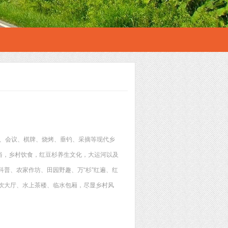
房、会议、棋牌、烧烤、垂钓、采摘等现代乡
名俗，乡村饮食，红豆杉养生文化，大运河以及
普、农家作坊、田园野趣、万“杉”红遍、红
饮大厅、水上茶楼、临水包厢，尽显乡村风