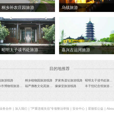
桐乡补农庄园旅游
乌镇旅游
昭明太子读书处旅游
嘉兴古运河旅游
目的地推荐
镇旅游线路
桐乡植物园旅游线路
罗家角遗址旅游线路
昭明太子读书处旅游线路
桐乡市博物馆旅游线路
福严佛教文化苑旅游线路
缘缘堂旅游线路
丰子恺纪念馆旅游线路
业务合作
|
加入我们
|
"严重违规失信"专项整治举报
|
安全中心
|
星骆驼公益
|
Abou