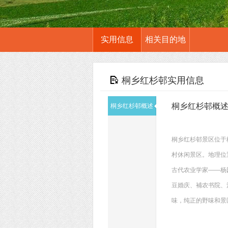
实用信息
相关目的地
桐乡红杉邨实用信息
桐乡红杉邨概
桐乡红杉邨概述
桐乡红杉邨景区位于
村休闲景区。地理位
古代农业学家——杨
豆婚庆、補农书院、
味，纯正的野味和景