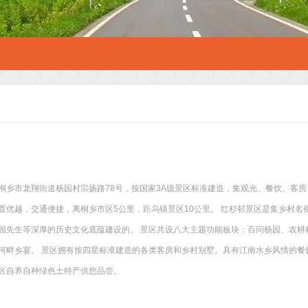
述
桐乡市龙翔街道杨园村宗扬路78号，按国家3A级景区标准建造，集观光、餐饮、客
置优越，交通便捷，离桐乡市区5公里，距乌镇景区10公里。 红杉邨景区是集乡村
园先生等深厚的历史文化底蕴建设的。 景区共设八大主题功能板块：百问杨园、农耕科
河畔乡宴。 景区拥有按四星标准建造的各类客房和乡村别墅。具有江南水乡风情的餐
区自养自种绿色土特产供您品尝。