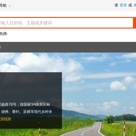
请
登录
或
导航
热搜:
游
扬路78号，按国家3A级景区标
、烧烤、垂钓、采摘等现代乡村休
旅游线路