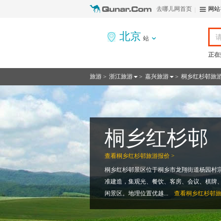
去哪儿网首页
网站
北京
站
正在
旅游
浙江旅游
嘉兴旅游
桐乡红杉邨旅
>
>
>
桐乡红杉邨
查看
桐乡红杉邨旅游报价 >
桐乡红杉邨景区位于桐乡市龙翔街道杨园村宗
准建造，集观光、餐饮、客房、会议、棋牌
闲景区。地理位置优越...
查看
桐乡红杉邨