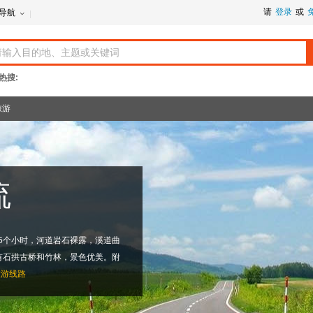
请
登录
或
导航
热搜:
旅游
流
.5个小时，河道岩石裸露，溪道曲
有石拱古桥和竹林，景色优美。附
旅游线路