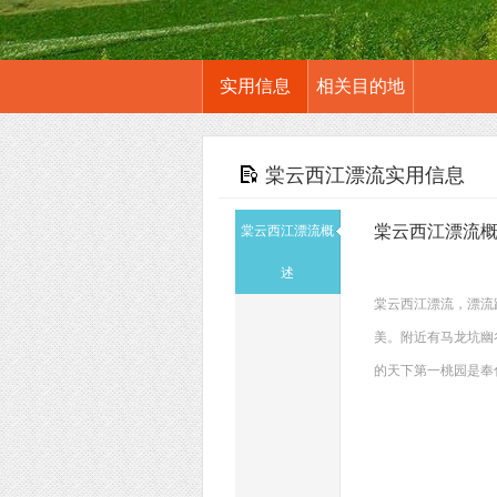
实用信息
相关目的地
棠云西江漂流实用信息
棠云西江漂流
棠云西江漂流概
述
棠云西江漂流，漂流
美。附近有马龙坑幽
的天下第一桃园是奉