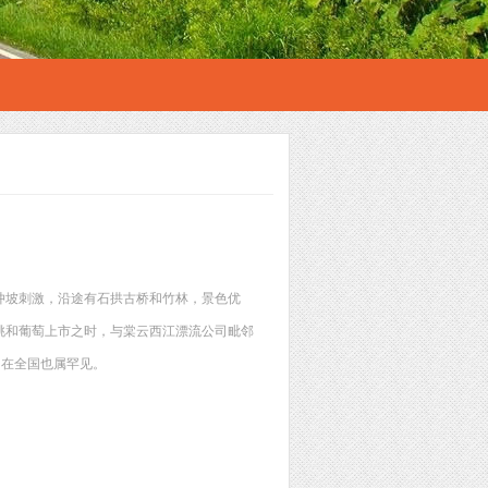
冲坡刺激，沿途有石拱古桥和竹林，景色优
桃和葡萄上市之时，与棠云西江漂流公司毗邻
，在全国也属罕见。