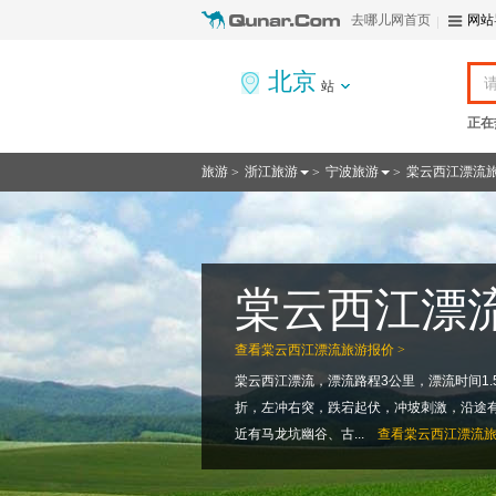
去哪儿网首页
网站
北京
站
正在
旅游
浙江旅游
宁波旅游
棠云西江漂流
>
>
>
棠云西江漂
查看
棠云西江漂流旅游报价 >
棠云西江漂流，漂流路程3公里，漂流时间1
折，左冲右突，跌宕起伏，冲坡刺激，沿途
近有马龙坑幽谷、古...
查看
棠云西江漂流