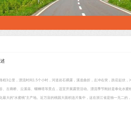
概述
路程3公里，漂流时间1.5个小时，河道岩石裸露，溪道曲折，左冲右突，跌宕起伏，
谷、古廊桥、云溪庙、螺蛳塔等景点，适宜开展露营活动。漂流季节刚好是奉化水蜜
化最大的“水蜜桃”主产地。近万亩的桃园大面积连片集中，这在浙江省是独一无二的