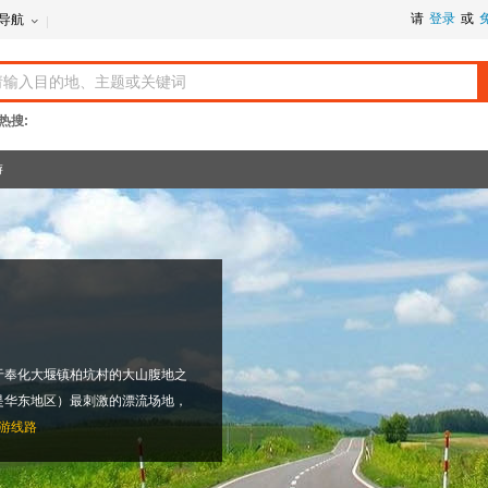
请
登录
或
导航
热搜:
游
于奉化大堰镇柏坑村的大山腹地之
是华东地区）最刺激的漂流场地，
游线路