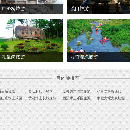
广济桥旅游
溪口旅游
相量岗旅游
万竹漂流旅游
目的地推荐
口旅游线路
滕头村旅游线路
棠云西江漂流旅游线路
相量岗旅游线路
钓鱼山庄水上乐园旅游线路
黄贤海上长城森林公园旅游线路
西溪水上乐园旅游线路
奉化大堰大泉坑漂流旅游线路