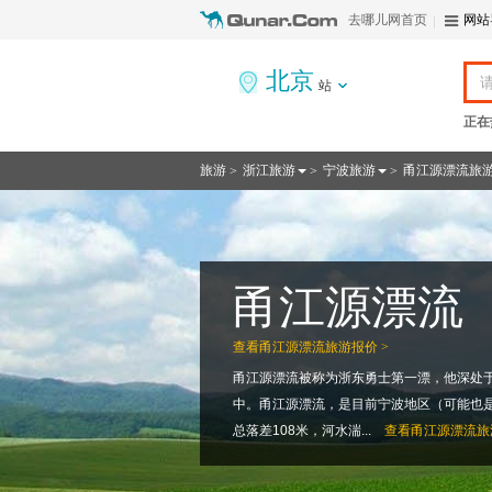
去哪儿网首页
网站
北京
站
正在
旅游
浙江旅游
宁波旅游
甬江源漂流旅
>
>
>
甬江源漂流
查看
甬江源漂流旅游报价 >
甬江源漂流被称为浙东勇士第一漂，他深处
中。甬江源漂流，是目前宁波地区（可能也
总落差108米，河水湍...
查看
甬江源漂流旅