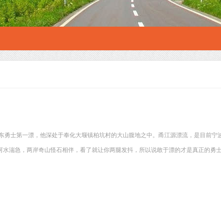
述
东勇士第一漂，他深处于奉化大堰镇柏坑村的大山腹地之中。甬江源漂流，是目前宁
，河水湍急，两岸奇山怪石相伴，看了就让你两腿发抖，所以说敢于漂的才是真正的勇