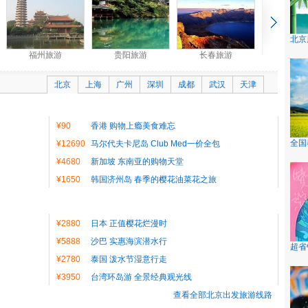
北京
福州旅游
贵阳旅游
长春旅游
北京
上海
广州
深圳
成都
武汉
天津
¥90
香港 购物上瘾美食难忘
全国
¥12690
马尔代夫卡尼岛 Club Med一价全包
¥4680
新加坡 东南亚的购物天堂
¥1650
韩国济州岛 春季的樱花油菜花之旅
¥2880
日本 正值樱花烂漫时
¥5888
沙巴 实惠海滨潜水行
超省
¥2780
泰国 泼水节湿意行走
¥3950
台湾环岛游 全景经典观光线
查看全部北京出发旅游线路