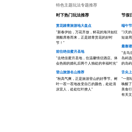
特色主题玩法专题推荐
时下热门玩法推荐
节假
赏花踏青旅游地大盘点
端午节
"新春伊始，万花齐放，鲜花的海洋如狂
"3天
潮般席卷而来，正是踏青赏花的好时
短途周
节！"
最靠谱
前往绝佳蜜月圣地
"去马
"去绝佳蜜月圣地，住温馨情侣酒店。体
岛屿选
会热闹的婚礼后两个人独处的幸福时光"
的岛屿
登山旅游名山推荐
舌尖上
"秋高气爽，正是旅游登山的好季节。树
"一部
叶一茬一茬地改变自己的颜色，处处清
唤醒了
凉宜人，处处红叶撩人"
美食行
有关文