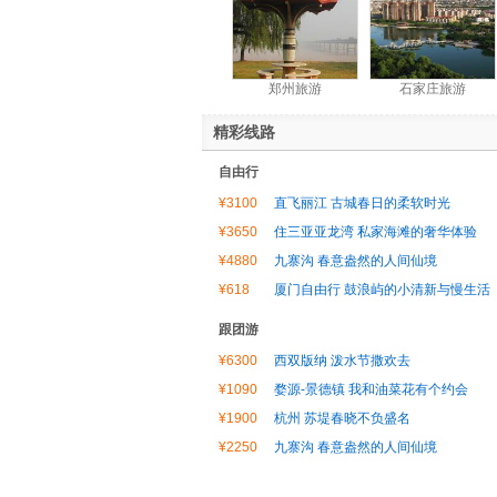
郑州旅游
石家庄旅游
精彩线路
自由行
¥3100
直飞丽江 古城春日的柔软时光
¥3650
住三亚亚龙湾 私家海滩的奢华体验
¥4880
九寨沟 春意盎然的人间仙境
¥618
厦门自由行 鼓浪屿的小清新与慢生活
跟团游
¥6300
西双版纳 泼水节撒欢去
¥1090
婺源-景德镇 我和油菜花有个约会
¥1900
杭州 苏堤春晓不负盛名
¥2250
九寨沟 春意盎然的人间仙境