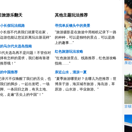
日旅游乐翻天
其他主题玩法推荐
小长假玩法线路
寻找单反镜头中的美景
的小长假不代表我们就要宅在家，
"旅游摄影是在旅途中用相机记录下一路
边游也能让您近距离玩出新花样"
的种种，可以是独特的景点，可以是路
上的趣事…"
的马尔代夫选岛指南
红色旅游玩法攻略
尔代夫选岛再不是问题！不管你对
择有怎样的需求，我们都有靠谱
"红色旅游景点、线路推荐，红色游攻略
亲近
推荐哦！"
指南……"
的中国推荐
亲近山水，清凉一夏
纪录片不仅唤醒了我们的舌尖，也
"夏季旅游哪里好？去哪儿为您推荐：世
我们的脚步，一起出发吧，一场
博亲子游，海滨城市旅游，海岛游，草
脚、一条回归之路，有关土地、
原游，山水游，毕业旅游。"
化，走遍“舌尖上的中国”！"
古镇