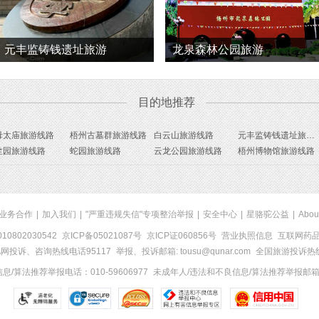
元丰监铸钱遗址旅游
龙泉森林公园旅游
目的地推荐
母太庙旅游线路
梧州古墓群旅游线路
白云山旅游线路
元丰监铸钱遗址旅游线路
竺园旅游线路
蛇园旅游线路
云龙公园旅游线路
梧州博物馆旅游线路
业务合作
|
加入我们
|
"严重违规失信"专项整治举报
|
安全中心
|
星骆驼公益
|
Abou
0802030542
京ICP备05021087号
京ICP证060856号
营业执照信息
互联网药品信
网投诉、咨询热线电话95117
举报、投诉邮箱: tousu@qunar.com
全国旅游投诉热线:
/算法推荐举报电话：010-59606977
未成年人/违法和不良信息/算法推荐举报邮箱：to