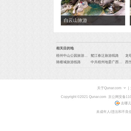
白云山旅游
相关目的地
梧州中山公园旅游线路
鸳江春泛旅游线路
龙
骑楼城旅游线路
中共梧州地委广西特委旧址旅游线路
西
关于Qunar.com
|
Copyright ©2021 Qunar.com
京公网安备1101
去哪儿
未成年人/违法和不良信息