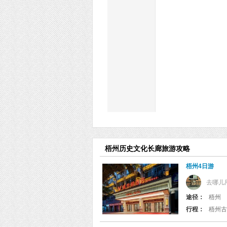
梧州历史文化长廊旅游攻略
梧州4日游
去哪儿
途径：
梧州
行程：