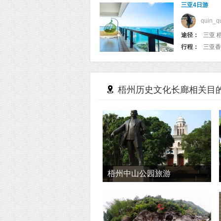
三亚4日游
quin_q
途径：
三亚 
行程：
梧州历史文化长廊相关目
梧州中山公园旅游