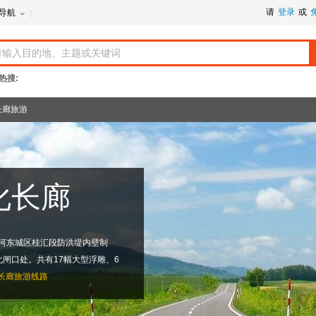
请
登录
或
导航
热搜:
长廊旅游
化长廊
市河东城区桂汇段防洪堤内壁制
闸口处。共有17幅大型浮雕、6
长廊旅游线路