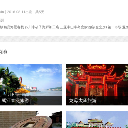
uin
2016-08-11出发
共5天
梧州
的地
鸳江春泛旅游
龙母太庙旅游