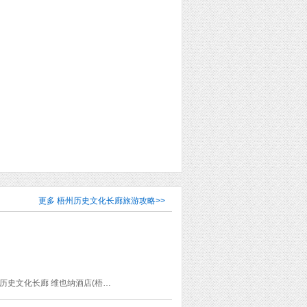
更多
梧州历史文化长廊旅游攻略
>>
梧州古墓群 元丰监铸钱遗址 龙母太庙 西竺园 梧州市博物馆 骑楼城 鸳鸯江 河滨公园 维新里 历史文化长廊 维也纳酒店(梧州骑楼城店) 梧州市云龙公园 白云山景区-四恩禅寺 白云山风景区 系龙洲 允升塔景区 圣文园 八宝塘 粤友餐厅 冰泉豆浆馆(白云山总店) 五福堂龟苓膏 健记汤圆专卖店 芳记粉店 梧州双钱龟苓膏(丽港航母店) 周桂强粉店肥佬粉 猫头英卤味粉店(西环路总店) 食通天 超记西门口粉店 蒸笼饭店(蝶山一路店) 呱头烧卤坊 双钱龟苓膏店(新兴二路店)