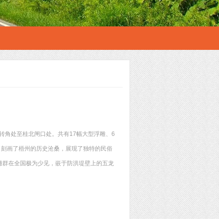
转角处至桂北闸口处。共有17幅大型浮雕、6
，刻画了梧州的历史沧桑，展现了独特的民俗
雕群在全国极为少见，嵌于防洪堤壁上的五龙