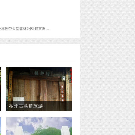
三亚香槟精品海景客栈 四川小胡子海鲜加工店 三亚半山半岛度假酒店(全套房) 第一市场 亚龙湾热带天堂森林公园 蜈支洲岛 历史文化长廊
梧州古墓群旅游