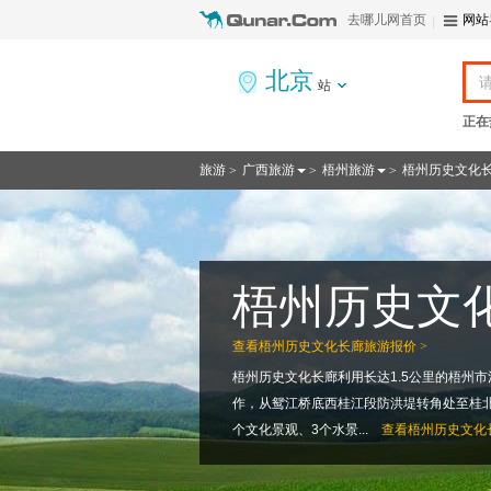
去哪儿网首页
网站
北京
站
正在
旅游
广西旅游
梧州旅游
梧州历史文化
>
>
>
梧州历史文
查看
梧州历史文化长廊旅游报价 >
梧州历史文化长廊利用长达1.5公里的梧州
作，从鸳江桥底西桂江段防洪堤转角处至桂北
个文化景观、3个水景...
查看
梧州历史文化