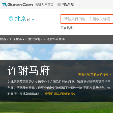
去哪儿网首页
网站导航
北京
站
正在热搜:
旅游
广东旅游
潮州旅游
许驸马府旅游
>
>
>
许驸马府
查看
许驸马府旅游报价 >
为北宋宋英宗皇帝之女德安公主之驸马许钰的府第。该府第始建于宋英宗治平
年间。历代屡有维修，但至今仍较好地保留了始建年代的平面布局及特色。许
驸马府，座北朝南偏东8...
查看
许驸马府旅游线路