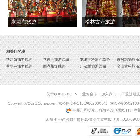
来龙庵旅游
松林古寺旅游
相关目的地
淡浮院旅游线路
孝禅寺旅游线路
龙湫宝塔旅游线路
古府城墙旅游
甲第巷旅游线路
西湖旅游线路
广济桥旅游线路
金山古松旅游
关于Qunar.com
|
业务合作
|
加入我们
|
"严重违规
Copyright ©2021 Qunar.com
京公网安备11010802030542
京ICP备050210
去哪儿网投诉、咨询热线电话95117
举报
未成年人/违法和不良信息/算法推荐举报电话：010-59606