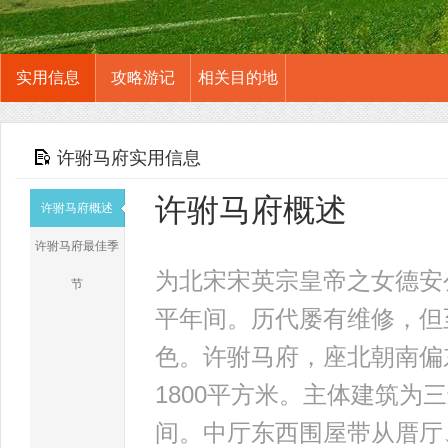
实用信息
攻略游记
相关目的地
许驸马府实用信息
许驸马府概述
许驸马府概述
许驸马府最佳季
为北宋宋英宗皇帝之女德安
节
平年间。历代屡有维修，但
色。许驸马府，座北朝南偏东
1800平方米。主体建筑
间。中厅东西围屋带从厝厅