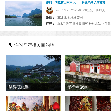
你的一句桂林山水甲天下，我便来到了真桂林
auxt7729
2025-04-08出发
共13天
途径：
阳朔 北海 桂林 潮州
行程：
许驸马府相关目的地
淡浮院旅游
孝禅寺旅游