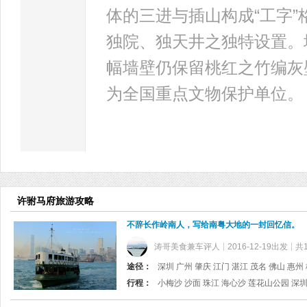
体的三进与插山构成“工字
独院、独天井之独特设置。
幅墙壁仍保留桃红之竹编灰
为全国重点文物保护单位。
许驸马府旅游攻略
不辞长作岭南人，写给南粤大地的一封回忆信。
涛哥美食兼车评人
2016-12-19出发
共
途径：
深圳 广州 肇庆 江门 湛江 茂名 佛山 惠州 梅州
行程：