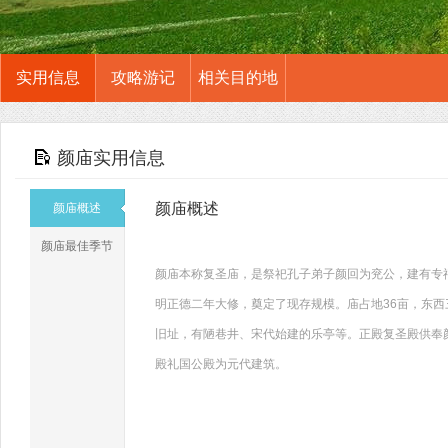
实用信息
攻略游记
相关目的地
颜庙实用信息
颜庙概述
颜庙概述
颜庙最佳季节
颜庙本称复圣庙，是祭祀孔子弟子颜回为兖公，建有专
明正德二年大修，奠定了现存规模。庙占地36亩，东西
旧址，有陋巷井、宋代始建的乐亭等。正殿复圣殿供奉
殿礼国公殿为元代建筑。