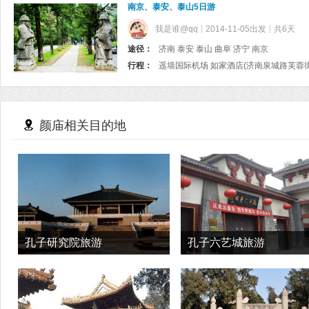
南京、泰安、泰山5日游
我是谁@qq
2014-11-05出发
共6天
途径：
济南 泰安 泰山 曲阜 济宁 南京
行程：
颜庙相关目的地
孔子研究院旅游
孔子六艺城旅游