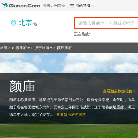
去哪儿网首页
网站导航
北京
站
正在热搜:
旅游
山东旅游
济宁旅游
颜庙旅游
>
>
>
颜庙
查看
颜庙旅游报价 >
颜庙本称复圣庙，是祭祀孔子弟子颜回为兖公，建有专祠奉祀。金代时，曲阜
颜子庙在鲁国故城东北角。元泰定三年因旧庙残毁，迁于陋巷故址重建，明正
德二年大修，奠定了现存...
查看
颜庙旅游线路