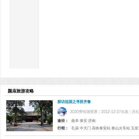
颜庙旅游攻略
探访祖国之寻胜齐鲁
JOJO带你游世界
2012-12-27出发
共4
途径：
曲阜 泰安 济南
行程：