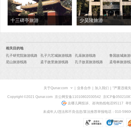
十三碑亭旅游
少昊陵旅游
相关目的地
孔子研究院旅游线路
孔子六艺城旅游线路
孔庙旅游线路
鲁国故城旅游
尼山旅游线路
孟子故里旅游线路
孔子故居旅游线路
孟母林旅游线
关于Qunar.com
|
业务合作
|
加入我们
|
"严重违规
Copyright ©2021 Qunar.com
京公网安备11010802030542
京ICP备050210
去哪儿网投诉、咨询热线电话95117
举报
未成年人/违法和不良信息/算法推荐举报电话：010-59606