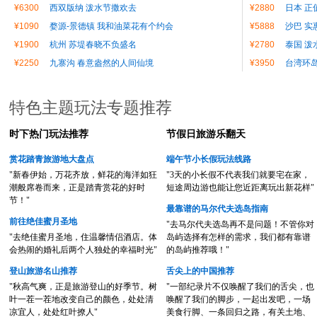
¥6300
西双版纳 泼水节撒欢去
¥2880
日本 正
¥1090
婺源-景德镇 我和油菜花有个约会
¥5888
沙巴 实
¥1900
杭州 苏堤春晓不负盛名
¥2780
泰国 泼
¥2250
九寨沟 春意盎然的人间仙境
¥3950
台湾环
特色主题玩法专题推荐
时下热门玩法推荐
节假日旅游乐翻天
赏花踏青旅游地大盘点
端午节小长假玩法线路
"新春伊始，万花齐放，鲜花的海洋如狂
"3天的小长假不代表我们就要宅在家，
潮般席卷而来，正是踏青赏花的好时
短途周边游也能让您近距离玩出新花样"
节！"
最靠谱的马尔代夫选岛指南
前往绝佳蜜月圣地
"去马尔代夫选岛再不是问题！不管你对
"去绝佳蜜月圣地，住温馨情侣酒店。体
岛屿选择有怎样的需求，我们都有靠谱
会热闹的婚礼后两个人独处的幸福时光"
的岛屿推荐哦！"
登山旅游名山推荐
舌尖上的中国推荐
"秋高气爽，正是旅游登山的好季节。树
"一部纪录片不仅唤醒了我们的舌尖，也
叶一茬一茬地改变自己的颜色，处处清
唤醒了我们的脚步，一起出发吧，一场
凉宜人，处处红叶撩人"
美食行脚、一条回归之路，有关土地、