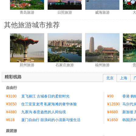
青岛旅游
日照旅游
威海旅游
其他旅游城市推荐
郑州旅游
石家庄旅游
福州旅游
精彩线路
北京
上海
自由行
¥3100
直飞丽江 古城春日的柔软时光
¥90
香港 购
¥3650
住三亚亚龙湾 私家海滩的奢华体验
¥12690
马尔代夫
¥4880
九寨沟 春意盎然的人间仙境
¥4680
新加坡 
¥618
厦门自由行 鼓浪屿的小清新与慢生活
¥1650
韩国济
跟团游