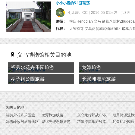
小小小露的5.1荡荡荡
七儿庆儿CC
2016-05-01出发
共3天
途径：
横店Hengdian 义乌 诸葛八卦村Zhugebag
行程：
大智禅寺 义乌商贸城购物旅游区 诸葛八
义乌博物馆相关目的地
福劳尔花卉乐园旅游
龙潭旅游
孝子祠公园旅游
长溪滩漂流旅游
相关目的地
福劳尔花卉乐园旅游线路
龙潭旅游线路
义乌龙行野战CS拓展训练基地旅游线路
葫芦湾漂流旅
冯雪峰故居旅游线路
戚继光纪念馆旅游线路
巧溪漂流旅游线路
钓鱼矶公园旅