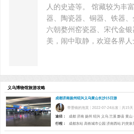
人的史迹等。 馆藏较为丰
器、陶瓷器、铜器、铁器、
六朝婺州窑瓷器、宋代金银
美，闹中取静，欢迎各界人
义乌博物馆旅游攻略
成都济南扬州绍兴义乌黄山长沙15日游
带墨镜的泡芙
2022-07-24出发
共15天
途径：
成都 济南 扬州 绍兴 义乌 兰溪 黟县 黄山
行程：