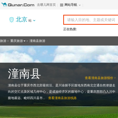
去哪儿网首页
网站导航
北京
站
正在热搜:
旅游
重庆旅游
潼南县旅游
>
>
潼南县
查看
潼南县旅游报价 >
潼南县位于重庆市西北部最前沿。是川渝握手区腹地东西南北交通自然便捷走
向的交汇点及区域几何中心，是成渝经济区的腹地中心，是重庆西部凸入川中
腹地最远、毗邻四川县市...
查看
潼南县旅游线路