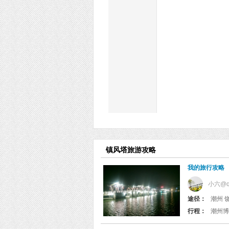
镇风塔旅游攻略
我的旅行攻略
小六@q
途径：
潮州 
行程：