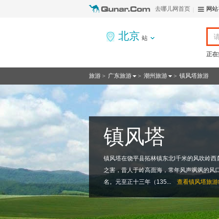
去哪儿网首页
网站
北京
站
正在
旅游
广东旅游
潮州旅游
镇风塔旅游
>
>
>
镇风塔
镇风塔在饶平县拓林镇东北l千米的风吹岭西
之害，昔人于岭高面海，常年风声飒飒的风
名。元至正十三年（135...
查看
镇风塔旅游