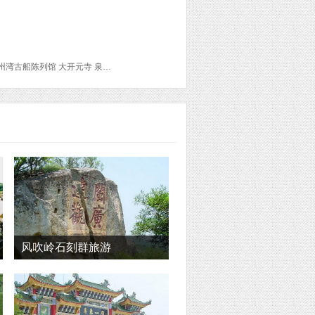
洛阳桥 四王府宫 云盖寺 东狱庙 镇风塔 红树林文创公园 兴源古厝饭店 海外交通史博物馆 泉州湾古船陈列馆 大开元寺 泉州博物馆 泉州佛教博物馆 石狮博物馆 泉州南音艺苑 东禅少林寺 天后宫 西街 承天寺 风车岛 崇武古城风景区
风吹岭石刻群旅游