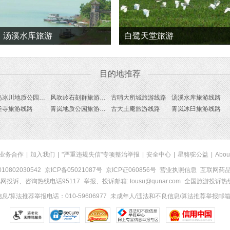
汤溪水库旅游
白鹭天堂旅游
目的地推荐
绿岛冰川地质公园旅游线路
风吹岭石刻群旅游线路
古哨大所城旅游线路
汤溪水库旅游线路
雀寺旅游线路
青岚地质公园旅游线路
古大土庵旅游线路
青岚冰臼旅游线路
业务合作
|
加入我们
|
"严重违规失信"专项整治举报
|
安全中心
|
星骆驼公益
|
Abou
0802030542
京ICP备05021087号
京ICP证060856号
营业执照信息
互联网药品信
网投诉、咨询热线电话95117
举报、投诉邮箱: tousu@qunar.com
全国旅游投诉热线:
/算法推荐举报电话：010-59606977
未成年人/违法和不良信息/算法推荐举报邮箱：to