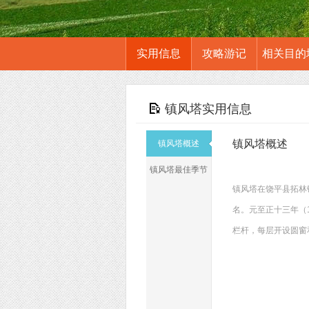
实用信息
攻略游记
相关目的
镇风塔实用信息
镇风塔概述
镇风塔概述
镇风塔最佳季节
镇风塔在饶平县拓林
名。元至正十三年（
栏杆，每层开设圆窗