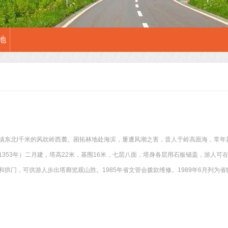
地
镇东北l千米的风吹岭西麓。困拓林地处海滨，屡遭风潮之害，昔人于岭高面海，常年
1353年）二月建，塔高22米，基围16米，七层八面，塔身各层用石板铺盖，游人
和拱门，可供游人步出塔廊览观山胜。1985年省文管会拨款维修。1989年6月列为