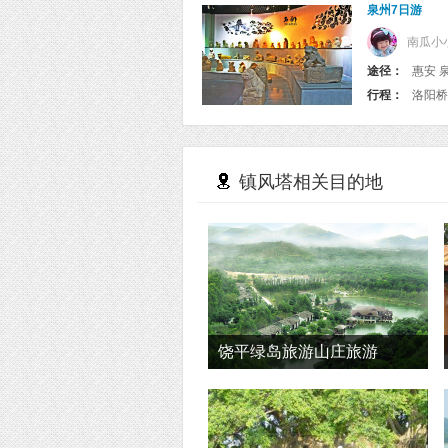
泉州7日游
南瓜小
途径：
惠安 
行程：
镇风塔相关目的地
饶平绿岛旅游山庄旅游