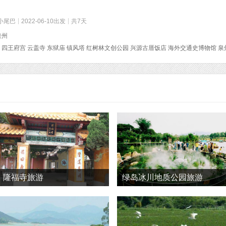
小尾巴
2022-06-10出发
共7天
泉州
隆福寺旅游
绿岛冰川地质公园旅游