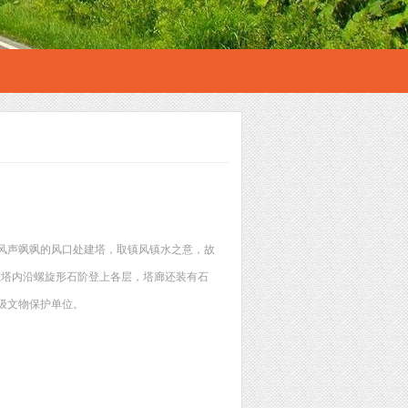
风声飒飒的风口处建塔，取镇风镇水之意，故
可在塔内沿螺旋形石阶登上各层，塔廊还装有石
省级文物保护单位。