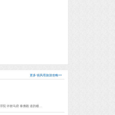
更多
镇风塔旅游攻略
>>
潮州博莱雅酒店 潮州西湖 甲第巷 开元寺 北阁 广济门城楼 广济桥 韩文公祠 潮州滨江长廊 淡浮院 许驸马府 泰佛殿 道韵楼 己略黄公祠 潮州金山古松 笔架山宋窑遗址 鳄渡秋风 海阳县儒学宫 潮州红山森林公园 饶宗颐学术馆 古府城墙 青龙古庙 镇风塔