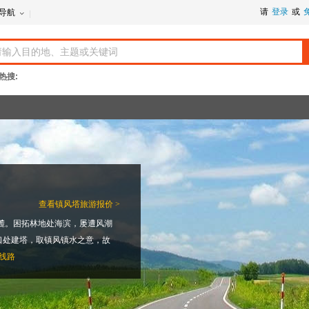
请
登录
或
导航
热搜:
查看
镇风塔旅游报价 >
麓。困拓林地处海滨，屡遭风潮
口处建塔，取镇风镇水之意，故
线路