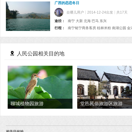
广西的恋恋冬日
去哪儿用户
2014-12-24出发
共17天
途径：
南宁 大新 北海 巴马 东兴
行程：
人民公园相关目的地
聊城植物园旅游
堂邑民俗旅游区旅游
相关目的地